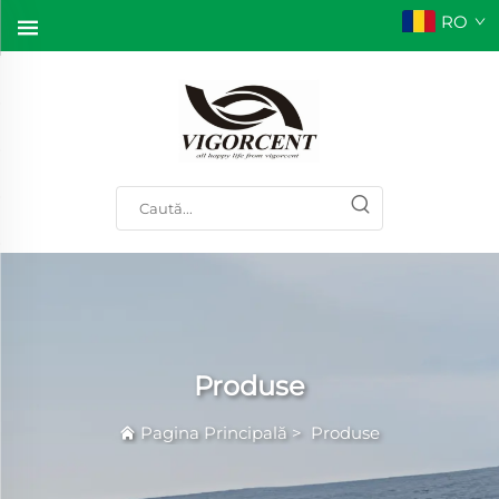
RO
Produse
Pagina Principală
>
Produse