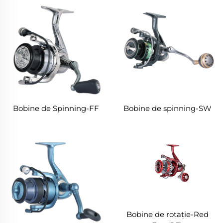
Bobine de Spinning-FF
Bobine de spinning-SW
Bobine de rotație-Red