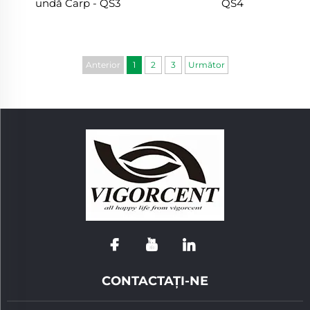
undă Carp - QS3
QS4
Anterior
1
2
3
Următor
CONTACTAȚI-NE