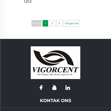
QS3
Vorig
1
2
3
Volgende
KONTAK ONS