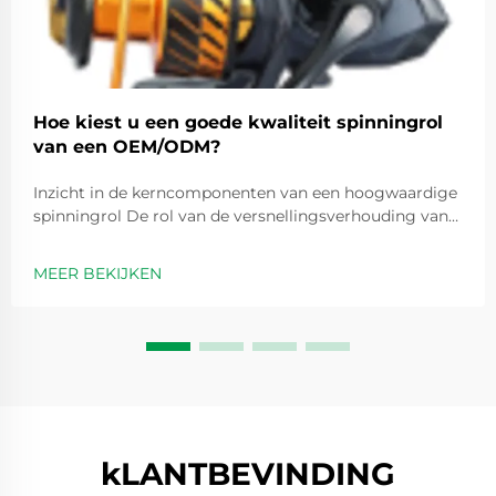
Hoe kiest u een goede kwaliteit spinningrol
van een OEM/ODM?
Inzicht in de kerncomponenten van een hoogwaardige
spinningrol De rol van de versnellingsverhouding van
de spinningrol bij prestatie-optimalisatie
Versnellingsverhoudingen zijn in feite getallen zoals 5,2
MEER BEKIJKEN
op 1 die aangeven hoe vaak de spoel ronddraait elke
keer dat we de handvat...
kLANTBEVINDING