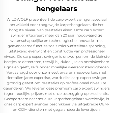
hengelaars
WILDWOLF presenteert de carp expert swinger, speciaal
ontwikkeld voor toegewijde karperhengelaars die het
hoogste niveau van prestaties eisen. Onze carp expert
swinger integreert meer dan 20 jaar 'hoogwaardige
wetenschappelijke en technologische innovatie' met
geavanceerde functies zoals micro-afstelbare spanning,
uitstekend evenwicht en constructie van professioneel
niveau. De carp expert swinger is ontworpen om de kleinste
beetjes te detecteren, terwijl hij duidelijke en onmiskenbare
signalen geeft, zelfs onder moeilijke weersomstandigheden.
Vervaardigd door onze meest ervaren medewerkers met
tientallen jaren expertise, wordt elke carp expert swinger
grondig getest om prestaties op professioneel niveau te
garanderen. Wij leveren deze premium carp expert swingers
tegen redelijke prijzen, met onze toezegging op excellentie.
Geëxporteerd naar serieuze karperhengelaars wereldwijd, is
onze carp expert swinger beschikbaar via uitgebreide OEM-
en ODM-diensten met gegarandeerde levertijden.