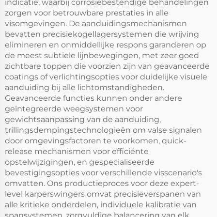
indicatie, waarbij corrosiebestendige behandelingen
zorgen voor betrouwbare prestaties in alle
visomgevingen. De aanduidingsmechanismen
bevatten precisiekogellagersystemen die wrijving
elimineren en onmiddellijke respons garanderen op
de meest subtiele lijnbewegingen, met zeer goed
zichtbare toppen die voorzien zijn van geavanceerde
coatings of verlichtingsopties voor duidelijke visuele
aanduiding bij alle lichtomstandigheden.
Geavanceerde functies kunnen onder andere
geïntegreerde weegsystemen voor
gewichtsaanpassing van de aanduiding,
trillingsdempingstechnologieën om valse signalen
door omgevingsfactoren te voorkomen, quick-
release mechanismen voor efficiënte
opstelwijzigingen, en gespecialiseerde
bevestigingsopties voor verschillende visscenario's
omvatten. Ons productieproces voor deze expert-
level karperswingers omvat precisieverspanen van
alle kritieke onderdelen, individuele kalibratie van
spansystemen, zorgvuldige balancering van elk