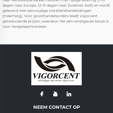
naar wereldwijde karpermarkten met tijdige levering (7-10
dagen naar Europa, 12-15 dagen naar Zuidoost-Azië) en wordt
geleverd met eenvoudige installatiehandleidingen
(meertalig). Voor groothandelsorders biedt Vigorcent
gereduceerde prijzen, waardoor het een winstgeuze keuze is
voor hengelsportwinkels.
NEEM CONTACT OP