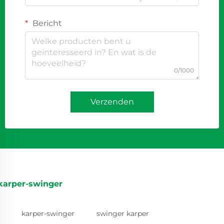
Bericht
0/1000
Verzenden
karper-swinger
karper-swinger
swinger karper