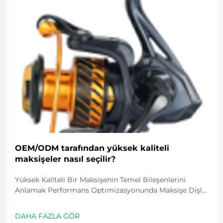
OEM/ODM tarafından yüksek kaliteli
maksişeler nasıl seçilir?
Yüksek Kaliteli Bir Maksişenin Temel Bileşenlerini
Anlamak Performans Optimizasyonunda Maksişe Dişli
Oranının Rolü Dişli oranları, makaranın ne kadar hızlı
döneceğini belirler ve genellikle 5.2:1 gibi değerlerle
DAHA FAZLA GÖR
ifade edilir; bu değer, kolu bir kez çevirdiğimizde