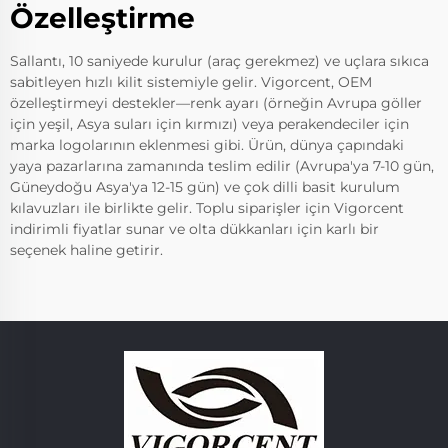
Özelleştirme
Sallantı, 10 saniyede kurulur (araç gerekmez) ve uçlara sıkıca
sabitleyen hızlı kilit sistemiyle gelir. Vigorcent, OEM
özelleştirmeyi destekler—renk ayarı (örneğin Avrupa göller
için yeşil, Asya suları için kırmızı) veya perakendeciler için
marka logolarının eklenmesi gibi. Ürün, dünya çapındaki
yaya pazarlarına zamanında teslim edilir (Avrupa'ya 7-10 gün,
Güneydoğu Asya'ya 12-15 gün) ve çok dilli basit kurulum
kılavuzları ile birlikte gelir. Toplu siparişler için Vigorcent
indirimli fiyatlar sunar ve olta dükkanları için karlı bir
seçenek haline getirir.