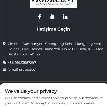
İletişime Geçin
Çin Halk Cumhuriyeti, Chongqing Şehri, Liangjiang Yeni
Bölgesi, Lijia Caddesi, Jiahe Yolu No.128, 9. Bina, 11-18. Oda
(Posta Kodu: 401122)
+86-15923587297
[email protected]
Telif hakkı © 2025 Chongqing Vigorcent Technology Co., Ltd.
We value your privacy
tarafından sahiplenilmiştir.
Gizlilik Politikası
We use cookies and similar tools to provide our services. If
you don't want to accept all cookies, click Personalize