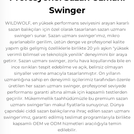
Swinger
WILDWOLF, en yüksek performans seviyesini arayan kararlı
sazan balıkçıları için özel olarak tasarlanan sazan uzmanı
swinger'ı sunar. Sazan uzmanı swinger'ımız, mikro
ayarlanabilir gerilim, üstün denge ve profesyonel kalite
yapım gibi gelişmiş özelliklerle birlikte 20 yılı aşkın "yüksek
verimli bilimsel ve teknolojik yenilik" deneyimini bir araya
getirir. Sazan uzmanı swinger, zorlu hava koşullarında bile en
ince ısırıkları tespit edebilme ve açık, belirsiz olmayan
sinyaller verme amacıyla tasarlanmıştır. On yılların
uzmanlığına sahip en deneyimli işçilerimiz tarafından özenle
üretilen her sazan uzmanı swinger, profesyonel seviyede
performansı garanti altına almak için kapsamlı testlerden
geçirilir. Mükemmellik taahhüdümüzle bu premium sazan
uzmanı swinger'ları makul fiyatlarla sunuyoruz. Dünya
çapındaki ciddi sazan balıkçılarına ihraç edilen sazan uzmanı
swinger'ımız, garanti edilmiş teslimat programlarıyla birlikte
kapsamlı OEM ve ODM hizmetleri aracılığıyla temin
edilebilir.