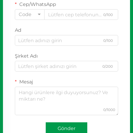
Cep/WhatsApp
Code
0/100
Ad
0/100
Şirket Adı
0/200
Mesaj
0/1000
Gönder