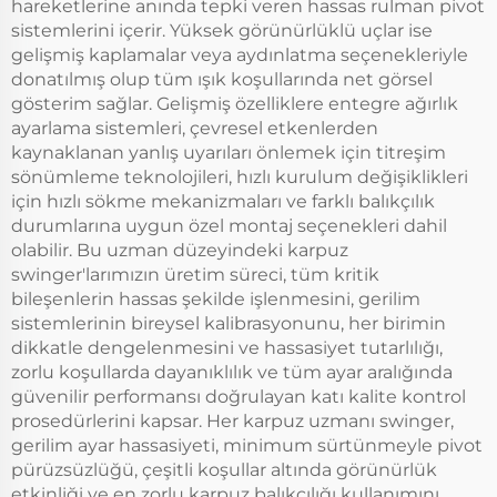
hareketlerine anında tepki veren hassas rulman pivot
sistemlerini içerir. Yüksek görünürlüklü uçlar ise
gelişmiş kaplamalar veya aydınlatma seçenekleriyle
donatılmış olup tüm ışık koşullarında net görsel
gösterim sağlar. Gelişmiş özelliklere entegre ağırlık
ayarlama sistemleri, çevresel etkenlerden
kaynaklanan yanlış uyarıları önlemek için titreşim
sönümleme teknolojileri, hızlı kurulum değişiklikleri
için hızlı sökme mekanizmaları ve farklı balıkçılık
durumlarına uygun özel montaj seçenekleri dahil
olabilir. Bu uzman düzeyindeki karpuz
swinger'larımızın üretim süreci, tüm kritik
bileşenlerin hassas şekilde işlenmesini, gerilim
sistemlerinin bireysel kalibrasyonunu, her birimin
dikkatle dengelenmesini ve hassasiyet tutarlılığı,
zorlu koşullarda dayanıklılık ve tüm ayar aralığında
güvenilir performansı doğrulayan katı kalite kontrol
prosedürlerini kapsar. Her karpuz uzmanı swinger,
gerilim ayar hassasiyeti, minimum sürtünmeyle pivot
pürüzsüzlüğü, çeşitli koşullar altında görünürlük
etkinliği ve en zorlu karpuz balıkçılığı kullanımını