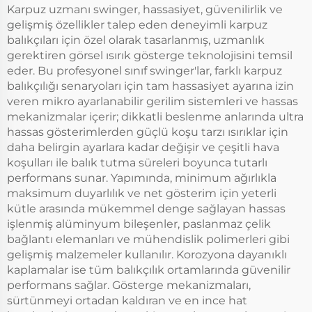
Karpuz uzmanı swinger, hassasiyet, güvenilirlik ve
gelişmiş özellikler talep eden deneyimli karpuz
balıkçıları için özel olarak tasarlanmış, uzmanlık
gerektiren görsel ısırık gösterge teknolojisini temsil
eder. Bu profesyonel sınıf swinger'lar, farklı karpuz
balıkçılığı senaryoları için tam hassasiyet ayarına izin
veren mikro ayarlanabilir gerilim sistemleri ve hassas
mekanizmalar içerir; dikkatli beslenme anlarında ultra
hassas gösterimlerden güçlü koşu tarzı ısırıklar için
daha belirgin ayarlara kadar değişir ve çeşitli hava
koşulları ile balık tutma süreleri boyunca tutarlı
performans sunar. Yapımında, minimum ağırlıkla
maksimum duyarlılık ve net gösterim için yeterli
kütle arasında mükemmel denge sağlayan hassas
işlenmiş alüminyum bileşenler, paslanmaz çelik
bağlantı elemanları ve mühendislik polimerleri gibi
gelişmiş malzemeler kullanılır. Korozyona dayanıklı
kaplamalar ise tüm balıkçılık ortamlarında güvenilir
performans sağlar. Gösterge mekanizmaları,
sürtünmeyi ortadan kaldıran ve en ince hat