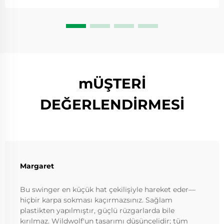
makaranın kaç kez döndüğünü gösterir...
mÜŞTERİ
DEĞERLENDİRMESİ
Margaret
Bu swinger en küçük hat çekilişiyle hareket eder—
hiçbir karpa sokması kaçırmazsınız. Sağlam
plastikten yapılmıştır, güçlü rüzgarlarda bile
kırılmaz. Wildwolf'un tasarımı düşüncelidir; tüm