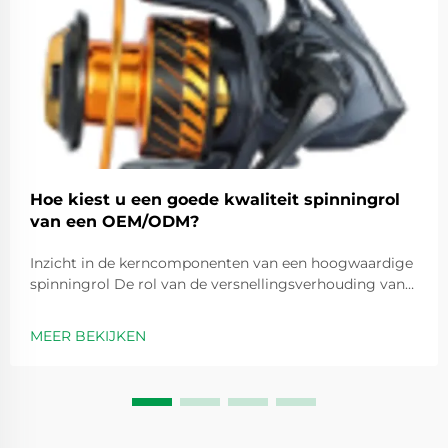
Hoe kiest u een goede kwaliteit spinningrol
van een OEM/ODM?
Inzicht in de kerncomponenten van een hoogwaardige
spinningrol De rol van de versnellingsverhouding van
de spinningrol bij prestatie-optimalisatie
Versnellingsverhoudingen zijn in feite getallen zoals 5,2
MEER BEKIJKEN
op 1 die aangeven hoe vaak de spoel ronddraait elke
keer dat we de handvat...