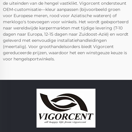
de uiteinden van de hengel vastklikt. Vigorcent ondersteunt
OEM-customisatie—kleur aanpassen (bijvoorbeeld groen
voor Europese meren, rood voor Aziatische wateren) of
merklogo's toevoegen voor winkels. Het wordt geëxporteerd
naar wereldwijde karpermarkten met tijdige levering (7-10
dagen naar Europa, 12-15 dagen naar Zuidoost-Azië) en wordt
geleverd met eenvoudige installatiehandleidingen
(meertalig). Voor groothandelsorders biedt Vigorcent
gereduceerde prijzen, waardoor het een winstgeuze keuze is
voor hengelsportwinkels.