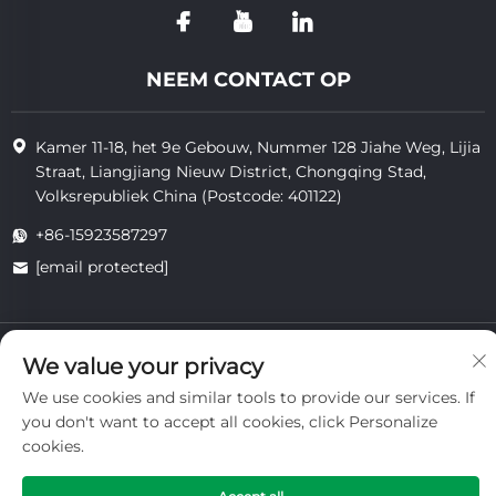
NEEM CONTACT OP
Kamer 11-18, het 9e Gebouw, Nummer 128 Jiahe Weg, Lijia
Straat, Liangjiang Nieuw District, Chongqing Stad,
Volksrepubliek China (Postcode: 401122)
+86-15923587297
[email protected]
Auteursrecht © 2025 van Chongqing Vigorcent Technology Co.,
We value your privacy
Ltd.
Privacybeleid
We use cookies and similar tools to provide our services. If
you don't want to accept all cookies, click Personalize
cookies.