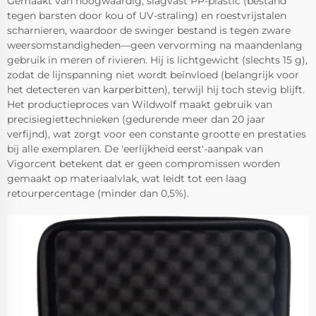
Gemaakt van hoogwaardig, slagvast PP-plastic (bestand
tegen barsten door kou of UV-straling) en roestvrijstalen
scharnieren, waardoor de swinger bestand is tegen zware
weersomstandigheden—geen vervorming na maandenlang
gebruik in meren of rivieren. Hij is lichtgewicht (slechts 15 g),
zodat de lijnspanning niet wordt beïnvloed (belangrijk voor
het detecteren van karperbitten), terwijl hij toch stevig blijft.
Het productieproces van Wildwolf maakt gebruik van
precisiegiettechnieken (gedurende meer dan 20 jaar
verfijnd), wat zorgt voor een constante grootte en prestaties
bij alle exemplaren. De 'eerlijkheid eerst'-aanpak van
Vigorcent betekent dat er geen compromissen worden
gemaakt op materiaalvlak, wat leidt tot een laag
retourpercentage (minder dan 0,5%).