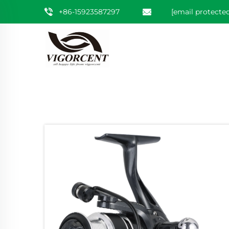
+86-15923587297
[email protected