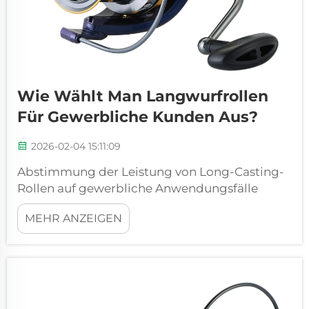
Wie Wählt Man Langwurfrollen
Für Gewerbliche Kunden Aus?
2026-02-04 15:11:09
Abstimmung der Leistung von Long-Casting-
Rollen auf gewerbliche Anwendungsfälle
Warum die reine Wurfweite bei Charter-, Surf-
MEHR ANZEIGEN
und Pier-Betrieben in die Irre führt Die
meisten gewerblichen Fischer legen größeren
Wert darauf, wie weit sie werfen können, als
auf irgendetwas anderes – doch ehrlich gesagt
sagen diese Zahlen nicht...