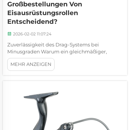
Großbestellungen Von
Eisausrüstungsrollen
Entscheidend?
2026-02-02 11:07:24
Zuverlässigkeit des Drag-Systems bei
Minusgraden Warum ein gleichmäßiger,
reproduzierbarer Drag wichtiger ist als die
MEHR ANZEIGEN
maximale Drag-Leistung bei
Eisaufnahmerollen Sicher, alle freuen sich über
hohe Drag-Werte bei Angelrollen – doch was
wirklich zählt, ist dort draußen auf dem...