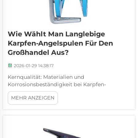
Wie Wählt Man Langlebige
Karpfen-Angelspulen Für Den
Großhandel Aus?
2026-01-29 14:38:17
Kernqualität: Materialien und
Korrosionsbeständigkeit bei Karpfen-
Angelspulen – Aluminium-, Graphit- und
MEHR ANZEIGEN
Verbundstoffgehäuse: Gewicht, Steifigkeit und
Haltbarkeit im Süßwasser – Kompromisse. Das
für die Spulenrahmen verwendete Material
macht einen großen Unterschied für deren
Lebensdauer...