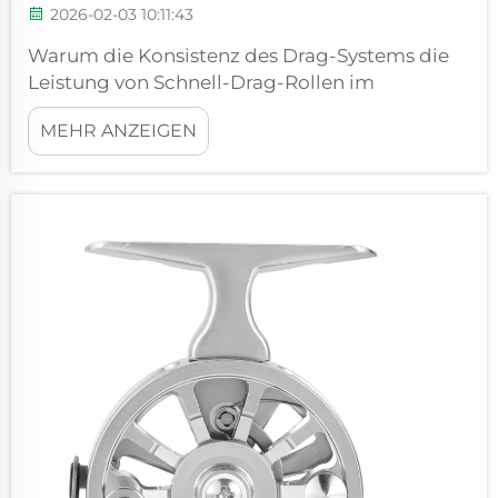
2026-02-03 10:11:43
Warum die Konsistenz des Drag-Systems die
Leistung von Schnell-Drag-Rollen im
gewerblichen Einsatz definiert Die
MEHR ANZEIGEN
entscheidende Lücke zwischen Spitzen-Drag-
Werten und realer Konsistenz unter Dauerlast
Werbebroschüren nennen stets diese Spitzen-
Drag-Werte – doch sie verraten nicht, wer...