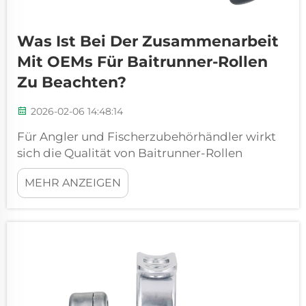
Was Ist Bei Der Zusammenarbeit
Mit OEMs Für Baitrunner-Rollen
Zu Beachten?
2026-02-06 14:48:14
Für Angler und Fischerzubehörhändler wirkt
sich die Qualität von Baitrunner-Rollen
unmittelbar auf das Angelerlebnis und die
MEHR ANZEIGEN
Wettbewerbsfähigkeit am Markt aus. Die
Auswahl eines zuverlässigen OEM-Partners für
Rollen ist ein entscheidender Schritt, um eine
stabile Versorgung mit hochwertigen
Baitrunner-...