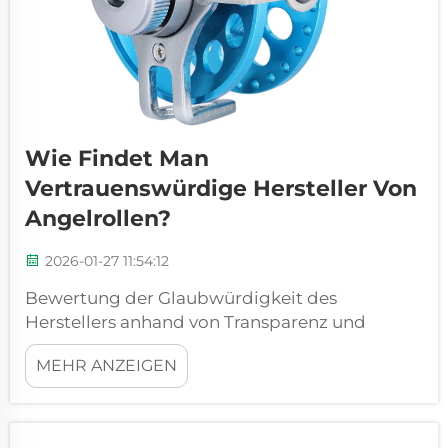
Wie Findet Man
Vertrauenswürdige Hersteller Von
Angelrollen?
2026-01-27 11:54:12
Bewertung der Glaubwürdigkeit des
Herstellers anhand von Transparenz und
Herkunft Überprüfung der internen
MEHR ANZEIGEN
Konstruktion gegenüber Fremdfertigung
mittels Lieferkettenaudits Ob ein
Angelrollenhersteller die Konstruktion und
Fertigung tatsächlich selbst durchführt oder