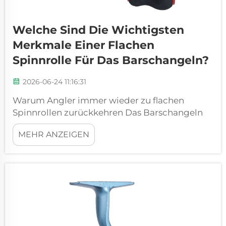
Welche Sind Die Wichtigsten
Merkmale Einer Flachen
Spinnrolle Für Das Barschangeln?
2026-06-24 11:16:31
Warum Angler immer wieder zu flachen
Spinnrollen zurückkehren Das Barschangeln
hat die Eigenschaft, Ausrüstung, die
MEHR ANZEIGEN
funktioniert, von Ausrüstung zu unterscheiden,
die lediglich existiert. Die flache Spinnrolle hat
ihren Platz im Arsenal des Barschanglers nicht
etwa deshalb erlangt, weil sie aussieht …