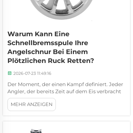
Warum Kann Eine
Schnellbremsspule Ihre
Angelschnur Bei Einem
Plötzlichen Ruck Retten?
2026-07-23 11:49:16
Der Moment, der einen Kampf definiert. Jeder
Angler, der bereits Zeit auf dem Eis verbracht
hat, kennt dieses Gefühl: Die Rutenspitze zuckt
MEHR ANZEIGEN
kaum – nur ein subtiler Tipp, der entweder den
Grund oder einen Fisch signalisieren könnte.
Dann, ohne Vorwarnung, rast die Schnur mit
einem schrillen Laut von der Rolle. In diesem...