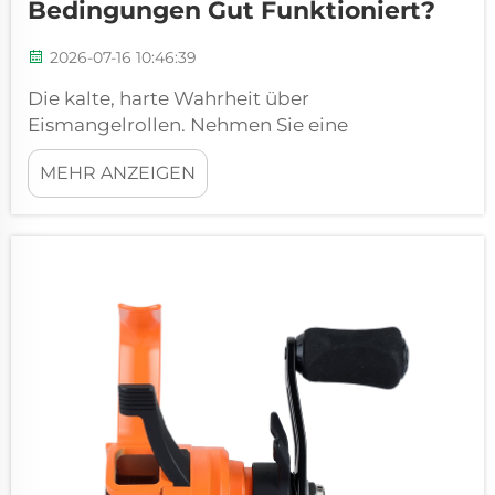
Bedingungen Gut Funktioniert?
2026-07-16 10:46:39
Die kalte, harte Wahrheit über
Eismangelrollen. Nehmen Sie eine
herkömmliche Spinnrolle mit auf einen
MEHR ANZEIGEN
zugefrorenen See in Minnesota im Januar, und
innerhalb von zwanzig Minuten fühlt sich die
Kurbel an, als würde sie durch Sirup drehen.
Nach vierzig Minuten blockiert die Bremse
entweder...