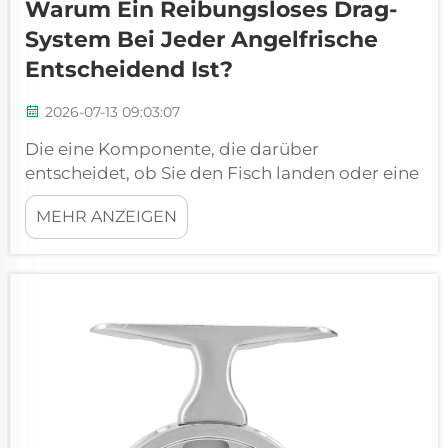
Warum Ein Reibungsloses Drag-
System Bei Jeder Angelfrische
Entscheidend Ist?
2026-07-13 09:03:07
Die eine Komponente, die darüber
entscheidet, ob Sie den Fisch landen oder eine
Geschichte über denjenigen erzählen, der
MEHR ANZEIGEN
entkommen ist. Betreten Sie jeden Steg oder
jede Charter-Yacht, und mit hoher
Wahrscheinlichkeit werden Sie jemanden die
klassische Enttäuschung schildern hören – den
Fisch, der davongezogen ist, die Schnur, die
geschnitten hat...