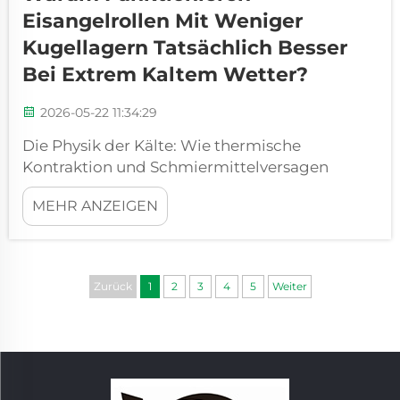
Eisangelrollen Mit Weniger
Kugellagern Tatsächlich Besser
Bei Extrem Kaltem Wetter?
2026-05-22 11:34:29
Die Physik der Kälte: Wie thermische
Kontraktion und Schmiermittelversagen
Hochlager-Eisangelrollen beeinträchtigen.
MEHR ANZEIGEN
Warum mehr Lager das Risiko einer Vereisung
unter Nullgrad-Bedingungen erhöhen. Die
Anzahl der Lager in einer Eisangelrolle
beeinflusst direkt deren ...
Zurück
1
2
3
4
5
Weiter