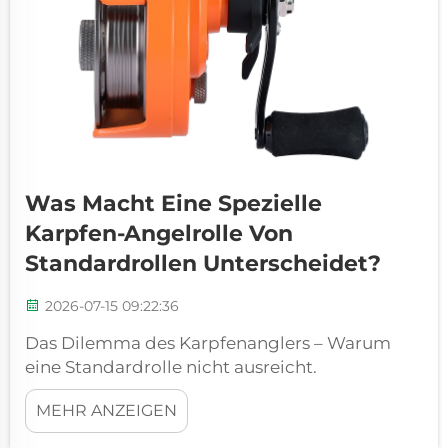
Was Macht Eine Spezielle
Karpfen-Angelrolle Von
Standardrollen Unterscheidet?
2026-07-15 09:22:36
Das Dilemma des Karpfenanglers – Warum
eine Standardrolle nicht ausreicht.
Karpfenangeln ist nicht einfach Barschangeln
MEHR ANZEIGEN
mit größerem Köder. Es ist ein völlig anderes
Spiel, das besondere Anforderungen an die