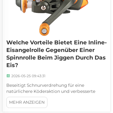
Welche Vorteile Bietet Eine Inline-
Eisangelrolle Gegenüber Einer
Spinnrolle Beim Jiggen Durch Das
Eis?
2026-05-25 09:43:31
Beseitigt Schnurverdrehung für eine
natürlichere Köderaktion und verbesserte
Bissanzeige: Wie die inline-orientierte
MEHR ANZEIGEN
Haspelachse Torsionsbelastung beim
vertikalen Jiggen verhindert. Bei Inline-