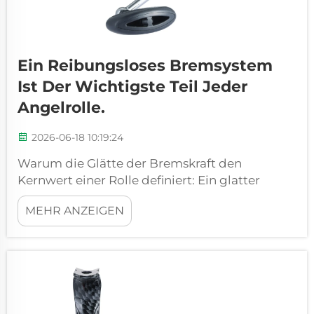
Ein Reibungsloses Bremsystem
Ist Der Wichtigste Teil Jeder
Angelrolle.
2026-06-18 10:19:24
Warum die Glätte der Bremskraft den
Kernwert einer Rolle definiert: Ein glatter
Bremssystem ist keine Luxusfunktion. Es ist
MEHR ANZEIGEN
der Herzschlag jeder Angelrolle. Wenn ein
Fisch plötzlich zieht, muss die Bremse die
Schnur ohne jegliche Verzögerung abgeben.
Jedes Stock-Slip-Verhalten – also ein abruptes
Greifen und Loslassen der Bremse – …