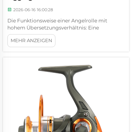
2026-06-16 16:00:28
Die Funktionsweise einer Angelrolle mit
hohem Übersetzungsverhältnis: Eine
Angelrolle mit hohem Übersetzungsverhältnis
MEHR ANZEIGEN
wandelt eine einzige Drehung des Griffs in
mehrere Umdrehungen der Spule um.
Typische Werte liegen zwischen 6,2:1 und 7,6:1 –
bei einigen spezialisierten Modellen sogar
noch höher. Der unmittelbare ...