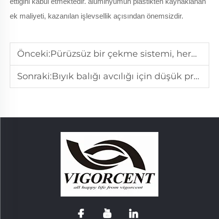
ettiğini kabul etmektedir.
alüminyumun plastikten kaynaklanan
ek maliyeti, kazanılan işlevsellik açısından önemsizdir.
Önceki:
Pürüzsüz bir çekme sistemi, herhangi bir balıkçılık makarasının en kritik parçasıdır.
Sonraki:
Bıyık balığı avcılığı için düşük profilli yem atma makarasının temel özellikleri nelerdir?