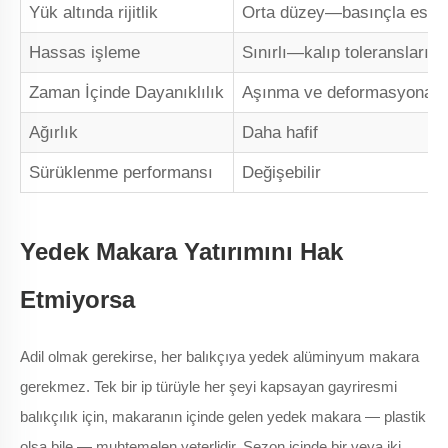
Yük altında rijitlik
Orta düzey—basınçla esne
Hassas işleme
Sınırlı—kalıp toleransları
Zaman İçinde Dayanıklılık
Aşınma ve deformasyona eğ
Ağırlık
Daha hafif
Sürüklenme performansı
Değişebilir
Yedek Makara Yatırımını Hak
Etmiyorsa
Adil olmak gerekirse, her balıkçıya yedek alüminyum makara
gerekmez. Tek bir ip türüyle her şeyi kapsayan gayriresmi
balıkçılık için, makaranın içinde gelen yedek makara — plastik
olsa bile — muhtemelen yeterlidir. Sezon içinde bir veya iki