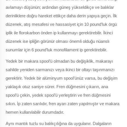
avlamayı düşünün; ardından güneş yükseldikçe ve balıklar
derinliklere doğru hareket ettikçe daha derin yapıya geçin. İlk
düzenek, atış mesafesi ve hassasiyet için 10 pound’luk örgü
iplik ile florokarbon önden ip kullanmayı gerektirebilir. İkinci
düzenek ise ipliğin görünür olması önemli olduğu nüanslı
sunumlar için 6 pound’luk monofilament ip gerektirebilir.
Yedek bir makara spool’ü olmadan bu değişiklik, makarayı
sahilde yeniden sarmanızı veya ikinci bir oltayı taşınmanızı
gerektirir. Yedek bir alüminyum spool’ünüz varsa, bu değişim
yaklaşık otuz saniye sürer. Fren düğmesini çıkarın, ana
spool’ü çekin, yedek spool’ü yerleştirin ve fren düğmesini
sıkın. İp zaten sarılıdır, fren ayarı zaten yapılmıştır ve makara
hemen kullanılabilir durumdadır.
Aynı mantık tuzlu su balıkçılığına da uygulanır. Dalgaların