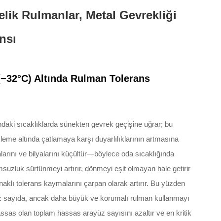
lik Rulmanlar, Metal Gevrekliği
nsı
(−32°C) Altında Rulman Tolerans
ndaki sıcaklıklarda sünekten gevrek geçişine uğrar; bu
me altında çatlamaya karşı duyarlılıklarının artmasına
rını ve bilyalarını küçültür—böylece oda sıcaklığında
suzluk sürtünmeyi artırır, dönmeyi eşit olmayan hale getirir
naklı tolerans kaymalarını çarpan olarak artırır. Bu yüzden
 az sayıda, ancak daha büyük ve korumalı rulman kullanmayı
assas olan toplam hassas arayüz sayısını azaltır ve en kritik