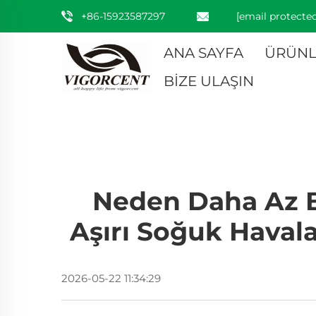
+86-15923587297
[email protected
ANA SAYFA
ÜRÜNL
BİZE ULAŞIN
Neden Daha Az Bi
Aşırı Soğuk Haval
2026-05-22 11:34:29