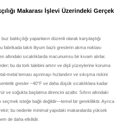
kçılığı Makarası İşlevi Üzerindeki Gerçek
 buz balıkçılığı yapanların düzenli olarak karşılaştığı
 fabrikada takılı lityum bazlı greslerin akma noktası
 altındaki sıcaklıklarda macunumsu bir kıvam alırlar.
r; bu da tork talebini artırır ve dişli yüzeylerine koruma
al-metal teması aşınmayı hızlandırır ve sıkışma riskini
en sentetik gresler −40°F ve daha düşük sıcaklıklara kadar
ür ve soğukta başlatma direncini azaltır. Sıfırın altındaki
ı seçmek isteğe bağlı değildir—temel bir gerekliliktir. Ayrıca
rekir; bu nedenle minimal yapıdaki makaralarda yüksek
em de daha etkilidir.