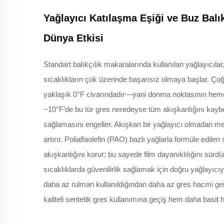
Yağlayıcı Katılaşma Eşiği ve Buz Balı
Dünya Etkisi
Standart balıkçılık makaralarında kullanılan yağlayıcılar,
sıcaklıkların çok üzerinde başarısız olmaya başlar. Çoğu
yaklaşık 0°F civarındadır—yani donma noktasının hemen
−10°F’de bu tür gres neredeyse tüm akışkanlığını kaybede
sağlamasını engeller. Akışkan bir yağlayıcı olmadan met
artırır. Polialfaolefin (PAO) bazlı yağlarla formüle edil
akışkanlığını korur; bu sayede film dayanıklılığını sürdür
sıcaklıklarda güvenilirlik sağlamak için doğru yağlayıcıy
daha az rulman kullanıldığından daha az gres hacmi ge
kaliteli sentetik gres kullanımına geçiş hem daha basit h