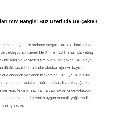
ları mı? Hangisi Buz Üzerinde Gerçekten
ve genel amaçlı makaralarda yaygın olarak kullanılan lityum
 gerçekleştiği için genellikle 0°F ile −10°F arasında katılaşır.
 şekilde artar ve koruyucu film bütünlüğü çöker. PAO veya
aha düşük sıcaklıklara kadar akışkanlığını ve kayma
yağlarla önceden yağlanan makaralar −30°F’ye uzun süre
ci ve döndürme işlevini sürdürürken, lityumlu yağlarla
de sertleşir. Angırlar satın alma yapmadan önce yalnızca
ünü de doğrulamalıdır; çünkü uygun sentetik yağlama ile
 direnç sağlar.