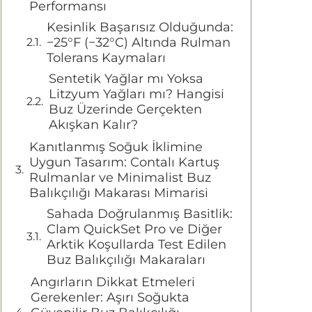
Performansı
Kesinlik Başarısız Olduğunda:
−25°F (−32°C) Altında Rulman
Tolerans Kaymaları
Sentetik Yağlar mı Yoksa
Litzyum Yağları mı? Hangisi
Buz Üzerinde Gerçekten
Akışkan Kalır?
Kanıtlanmış Soğuk İklimine
Uygun Tasarım: Contalı Kartuş
Rulmanlar ve Minimalist Buz
Balıkçılığı Makarası Mimarisi
Sahada Doğrulanmış Basitlik:
Clam QuickSet Pro ve Diğer
Arktik Koşullarda Test Edilen
Buz Balıkçılığı Makaraları
Angırların Dikkat Etmeleri
Gerekenler: Aşırı Soğukta