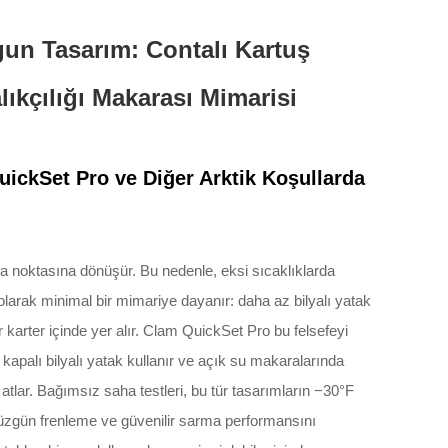
un Tasarım: Contalı Kartuş
ıkçılığı Makarası Mimarisi
ickSet Pro ve Diğer Arktik Koşullarda
ıza noktasına dönüşür. Bu nedenle, eksi sıcaklıklarda
ı olarak minimal bir mimariye dayanır: daha az bilyalı yatak
bir karter içinde yer alır. Clam QuickSet Pro bu felsefeyi
i kapalı bilyalı yatak kullanır ve açık su makaralarında
tlar. Bağımsız saha testleri, bu tür tasarımların −30°F
düzgün frenleme ve güvenilir sarma performansını