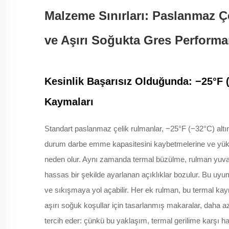
Malzeme Sınırları: Paslanmaz Çe
ve Aşırı Soğukta Gres Performa
Kesinlik Başarısız Olduğunda: −25°F 
Kaymaları
Standart paslanmaz çelik rulmanlar, −25°F (−32°C) altı
durum darbe emme kapasitesini kaybetmelerine ve yükle
neden olur. Aynı zamanda termal büzülme, rulman yuvala
hassas bir şekilde ayarlanan açıklıklar bozulur. Bu uyum
ve sıkışmaya yol açabilir. Her ek rulman, bu termal kay
aşırı soğuk koşullar için tasarlanmış makaralar, daha
tercih eder: çünkü bu yaklaşım, termal gerilime karşı h