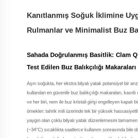
Kanıtlanmış Soğuk İklimine Uyg
Rulmanlar ve Minimalist Buz Bal
Sahada Doğrulanmış Basitlik: Clam Qu
Test Edilen Buz Balıkçılığı Makaraları
Aşırı soğukta, her ekstra bilyalı yatak potansiyel bir ar
kullanılan en güvenilir buz balıkçılığı makaraları, kasıtl
ve her biri, nem ile buz kristali girişi engelleyen kapalı 
örnekler: tahrik mili üzerinde tek bir yüksek hassasiyetl
yaygın olan çoklu bilyalı yatak düzenlemesini tamamen a
(−34°C) sıcaklıkta saatlerce kullanım sonrasında bile 