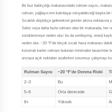
Bir buz balıkçılığı makarasındaki rulman sayısı, makara
rulman, yağlayıcının kalınlaşıp sıkışabileceği başka bir i
Sıcaklık düştükçe geleneksel gresler akma noktasına yak
Sekiz veya daha fazla rulmanı olan bir makarada, her no
sürüklenmeye neden olur; bu da sertleşmiş, enerji kayb
neden olur. −20 °F’de birçok sıcak hava makarası dakika
korumalı karter rulmanı bulunan minimalist tasarımlar
arızaya açık noktaları azaltırken sorunsuz çalışmayı ko
Rulman Sayısı
−20 °F’de Donma Riski
T
2–3
Bu
M
5–6
Orta derecede
G
8+
Yüksek
A