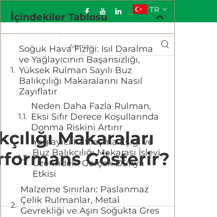
TR
İçindekiler Tablosu
Soğuk Hava Fiziği: Isıl Daralma
ve Yağlayıcının Başarısızlığı,
Yüksek Rulman Sayılı Buz
Balıkçılığı Makaralarını Nasıl
Zayıflatır
Neden Daha Fazla Rulman,
Eksi Sıfır Derece Koşullarında
Donma Riskini Artırır
çılığı Makaraları
Yağlayıcı Katılaşma Eşiği ve
Buz Balıkçılığı Makarası İşlevi
rformans Gösterir?
Üzerindeki Gerçek Dünya
Etkisi
Malzeme Sınırları: Paslanmaz
Çelik Rulmanlar, Metal
Gevrekliği ve Aşırı Soğukta Gres