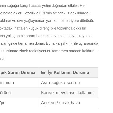
nın soğuğa karşı hassasiyetini doğrudan etkiler. Her
ç nokta ekler—özellikle 0 °F’nin altındaki sıcaklıklarda.
laşır ve sıvı yağlayıcıdan yarı katı bir bariyere dönüşür.
ktadaki hatta en küçük direnç bile toplamda ciddi bir
ına yol açan bir sarım hareketine ve hassasiyet kaybına
lar içinde tamamen donar. Buna karşılık, iki ile üç arasında
 bu sürtünme zincir reaksiyonunu tamamen ortadan kaldırır—
rur.
ipik Sarım Direnci
En İyi Kullanım Durumu
inimum
Aşırı soğuk / sert su
örünür
Karışık mevsimsel kullanım
ğır
Açık su / sıcak hava