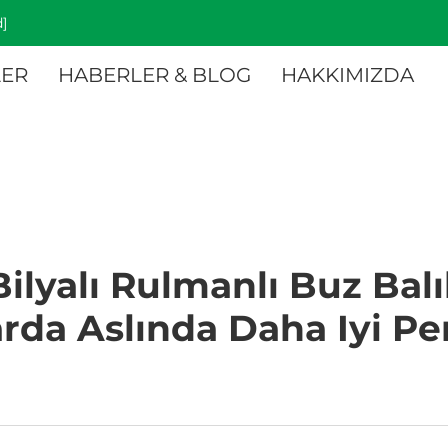
]
ER
HABERLER & BLOG
HAKKIMIZDA
lyalı Rulmanlı Buz Balık
arda Aslında Daha Iyi Pe