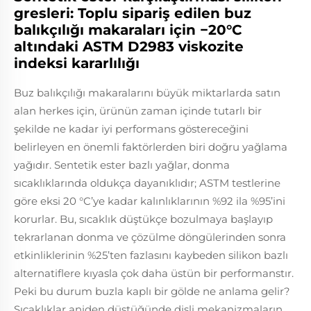
gresleri: Toplu sipariş edilen buz
balıkçılığı makaraları için −20°C
altındaki ASTM D2983 viskozite
indeksi kararlılığı
Buz balıkçılığı makaralarını büyük miktarlarda satın
alan herkes için, ürünün zaman içinde tutarlı bir
şekilde ne kadar iyi performans göstereceğini
belirleyen en önemli faktörlerden biri doğru yağlama
yağıdır. Sentetik ester bazlı yağlar, donma
sıcaklıklarında oldukça dayanıklıdır; ASTM testlerine
göre eksi 20 °C’ye kadar kalınlıklarının %92 ila %95’ini
korurlar. Bu, sıcaklık düştükçe bozulmaya başlayıp
tekrarlanan donma ve çözülme döngülerinden sonra
etkinliklerinin %25’ten fazlasını kaybeden silikon bazlı
alternatiflere kıyasla çok daha üstün bir performanstır.
Peki bu durum buzla kaplı bir gölde ne anlama gelir?
Sıcaklıklar aniden düştüğünde dişli mekanizmaların