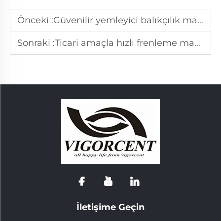
Önceki :
Güvenilir yemleyici balıkçılık makarası tedarikçilerini nasıl belirleyebilirsiniz?
Sonraki :
Ticari amaçla hızlı frenleme makarası performansını nasıl değerlendirirsiniz?
İletişime Geçin