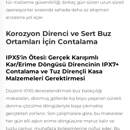
tür malzeme güvenilirliği, birkaç gün süren uzun süreli
operasyonlar sırasında sahada daha az ekipman
arızasına yol açar.
Korozyon Direnci ve Sert Buz
Ortamları İçin Contalama
IPX5'in Ötesi: Gerçek Karışımlı
Kar/Erime Döngüsü Direncinin IPX7+
Contalama ve Tuz Dirençli Kasa
Malzemeleri Gerektirmesi
Düzenli IPX5 derecelendirmeli buz balıkçılığı
makaraları, donmuş göllerde kış boyu yaşanan sürekli
donma-çözülme döngüleriyle başa çıkmakta
gerçekten zorlanır. Son çalışmalara göre, bu makaralar
her gün elli aşkın erime döngüsüne maruz kalır ve
tuzlu çamur, muhafaza birleşimlerine nüfuz eder. Bu