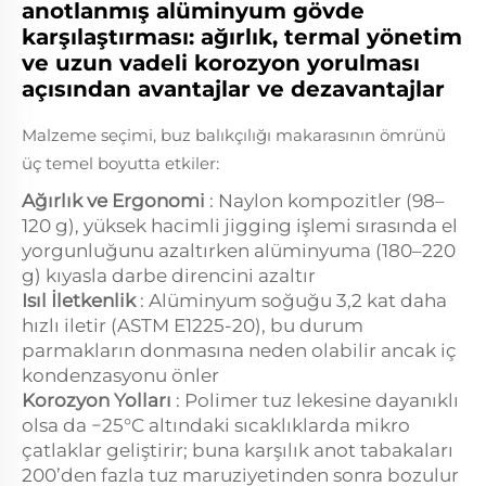
anotlanmış alüminyum gövde
karşılaştırması: ağırlık, termal yönetim
ve uzun vadeli korozyon yorulması
açısından avantajlar ve dezavantajlar
Malzeme seçimi, buz balıkçılığı makarasının ömrünü
üç temel boyutta etkiler:
Ağırlık ve Ergonomi
: Naylon kompozitler (98–
120 g), yüksek hacimli jigging işlemi sırasında el
yorgunluğunu azaltırken alüminyuma (180–220
g) kıyasla darbe direncini azaltır
Isıl İletkenlik
: Alüminyum soğuğu 3,2 kat daha
hızlı iletir (ASTM E1225-20), bu durum
parmakların donmasına neden olabilir ancak iç
kondenzasyonu önler
Korozyon Yolları
: Polimer tuz lekesine dayanıklı
olsa da −25°C altındaki sıcaklıklarda mikro
çatlaklar geliştirir; buna karşılık anot tabakaları
200’den fazla tuz maruziyetinden sonra bozulur