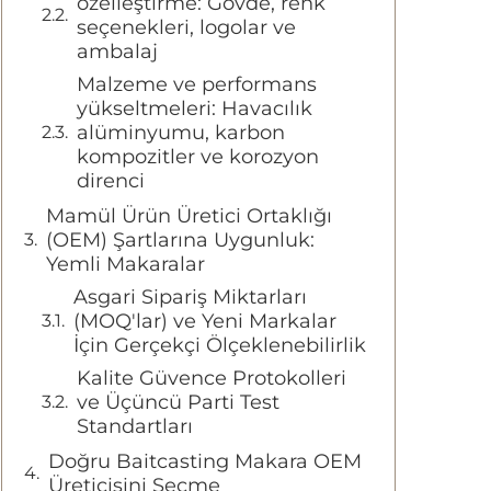
özelleştirme: Gövde, renk
seçenekleri, logolar ve
ambalaj
Malzeme ve performans
yükseltmeleri: Havacılık
alüminyumu, karbon
kompozitler ve korozyon
direnci
Mamül Ürün Üretici Ortaklığı
(OEM) Şartlarına Uygunluk:
Yemli Makaralar
Asgari Sipariş Miktarları
(MOQ'lar) ve Yeni Markalar
İçin Gerçekçi Ölçeklenebilirlik
Kalite Güvence Protokolleri
ve Üçüncü Parti Test
Standartları
Doğru Baitcasting Makara OEM
Üreticisini Seçme