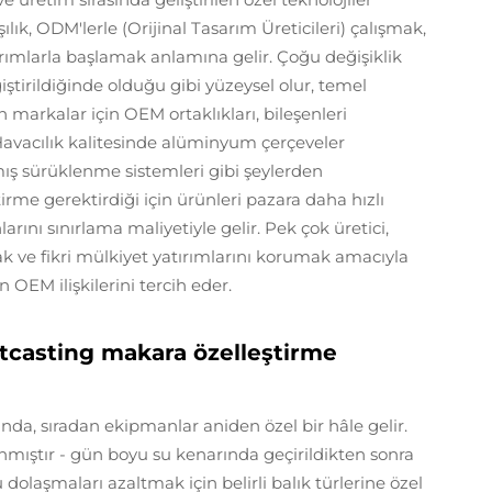
ık, ODM'lerle (Orijinal Tasarım Üreticileri) çalışmak,
rımlarla başlamak anlamına gelir. Çoğu değişiklik
iştirildiğinde olduğu gibi yüzeysel olur, temel
markalar için OEM ortaklıkları, bileşenleri
Havacılık kalitesinde alüminyum çerçeveler
nmış sürüklenme sistemleri gibi şeylerden
irme gerektirdiği için ürünleri pazara daha hızlı
arını sınırlama maliyetiyle gelir. Pek çok üretici,
 ve fikri mülkiyet yatırımlarını korumak amacıyla
OEM ilişkilerini tercih eder.
itcasting makara özelleştirme
ında, sıradan ekipmanlar aniden özel bir hâle gelir.
lanmıştır - gün boyu su kenarında geçirildikten sonra
dolaşmaları azaltmak için belirli balık türlerine özel