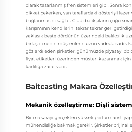
olarak tasarlanmış fren sistemleri gibi. Sonra k
dikkat çekerken, yan taraflardaki gösterişli lazer
bağlanmasını sağlar. Ciddi balıkçıların çoğu soran
karışımının kendilerini tekrar tekrar geri getirdi
yaklaşık beşte dördünün üzerindeki balıkçılık uz
birleştirmenin müşterilerin uzun vadede sadık kal
göz ardı eden şirketler, günümüzde piyasayı do
fiyat etiketleri üzerinden müşteri kazanmak iç
kârlılığa zarar verir.
Baitcasting Makara Özelleşt
Mekanik özelleştirme: Dişli sisteml
Bir makarayı gerçekten yüksek performanslı yapa
mühendisliğe bakmak gerekir. Şirketler orijinal eki