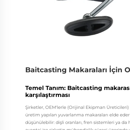
Baitcasting Makaraları İçin
Temel Tanım: Baitcasting makara
karşılaştırması
Şirketler, OEM'lerle (Orijinal Ekipman Üreticileri
üretim yapılan yuvarlanma makaraları elde ederler
düşünülebilir: dişli oranları, fren sistemleri ya
avantaj ise şirketin mühendislik süreci üzerinde ve