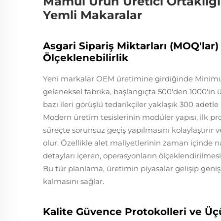
Mamül Ürün Üretici Ortaklığı
Yemli Makaralar
Asgari Sipariş Miktarları (MOQ'lar
Ölçeklenebilirlik
Yeni markalar OEM üretimine girdiğinde Minimu
geleneksel fabrika, başlangıçta 500'den 1000'in ü
bazı ileri görüşlü tedarikçiler yaklaşık 300 adetl
Modern üretim tesislerinin modüler yapısı, ilk p
süreçte sorunsuz geçiş yapılmasını kolaylaştırır
olur. Özellikle alet maliyetlerinin zaman içinde 
detayları içeren, operasyonların ölçeklendirilmes
Bu tür planlama, üretimin piyasalar gelişip geni
kalmasını sağlar.
Kalite Güvence Protokolleri ve Üç