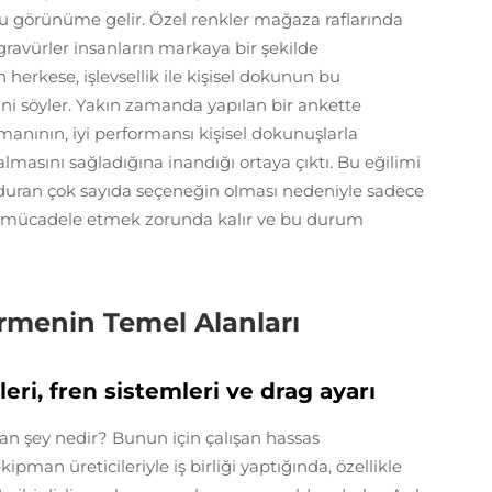
onu görünüme gelir. Özel renkler mağaza raflarında
 gravürler insanların markaya bir şekilde
 herkese, işlevsellik ile kişisel dokunun bu
ğini söyler. Yakın zamanda yapılan bir ankette
manının, iyi performansı kişisel dokunuşlarla
masını sağladığına inandığı ortaya çıktı. Bu eğilimi
lduran çok sayıda seçeneğin olması nedeniyle sadece
in mücadele etmek zorunda kalır ve bu durum
irmenin Temel Alanları
eri, fren sistemleri ve drag ayarı
n şey nedir? Bunun için çalışan hassas
pman üreticileriyle iş birliği yaptığında, özellikle