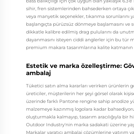
bass balıkçılığı için çok uygun olan yaklaşık 6.3'e 
sihir, fren sistemlerinden bahsederken ortaya çıka
veya manyetik seçenekler, tıkanma sorunlarını y
başlangıçta pürüzsüz dönmeye başlamasını ve s
dikkatle kalibre edilmiş drag pulularını da unu
dayanmasını isteyen ciddi anglerler için bu tür m
premium makara tasarımlarına kalite katmanın t
Estetik ve marka özelleştirme: Göv
ambalaj
Tüketici satın alma kararları verirken ürünleri
üreticiler, müşterilerin her şeyi görsel olarak ki
üzerinde farklı Pantone rengine sahip anodize y
malzemeye kazınmış logolara kadar bahsediyoruz.
oluşturmakla kalmayıp, tasarım aracılığıyla bir 
Outdoor Industry'nin marka sadakati üzerine yayı
Markalar yaratıcı ambalaj çözümlerine yatırım ya