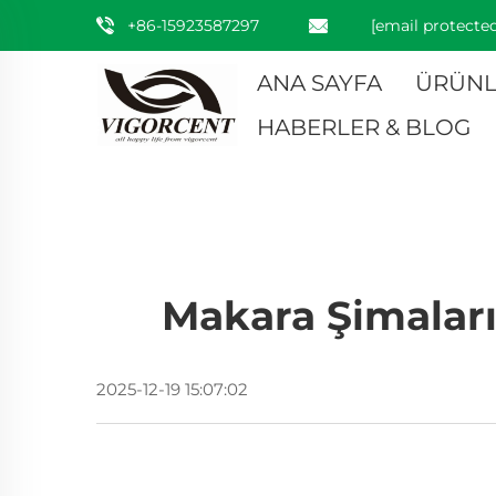
+86-15923587297
[email protected
ANA SAYFA
ÜRÜNL
HABERLER & BLOG
Makara Şimaları 
2025-12-19 15:07:02