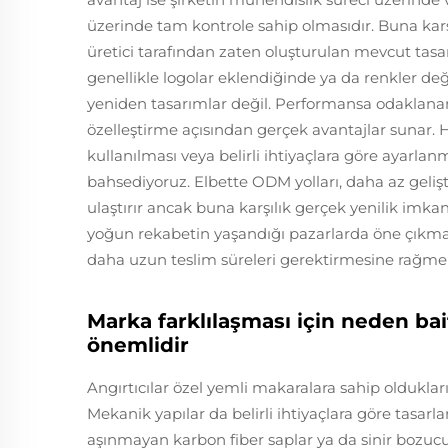
üzerinde tam kontrole sahip olmasıdır. Buna karşıl
üretici tarafından zaten oluşturulan mevcut tasa
genellikle logolar eklendiğinde ya da renkler değ
yeniden tasarımlar değil. Performansa odaklanan 
özelleştirme açısından gerçek avantajlar sunar. 
kullanılması veya belirli ihtiyaçlara göre ayarla
bahsediyoruz. Elbette ODM yolları, daha az gelişt
ulaştırır ancak buna karşılık gerçek yenilik imkanl
yoğun rekabetin yaşandığı pazarlarda öne çıkmak
daha uzun teslim süreleri gerektirmesine rağmen 
Marka farklılaşması için neden ba
önemlidir
Angırtıcılar özel yemli makaralara sahip olduklar
Mekanik yapılar da belirli ihtiyaçlara göre tasar
aşınmayan karbon fiber saplar ya da sinir bozucu 