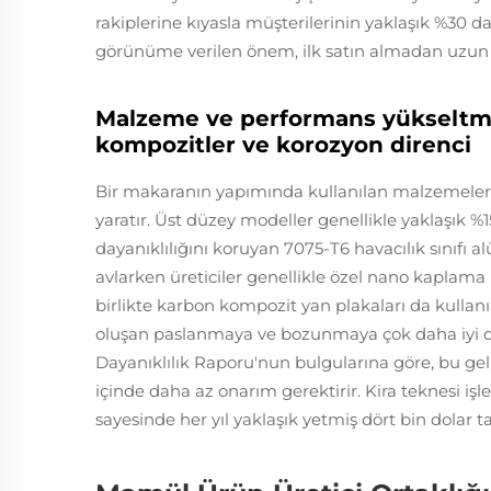
rakiplerine kıyasla müşterilerinin yaklaşık %30 d
görünüme verilen önem, ilk satın almadan uzun s
Malzeme ve performans yükseltme
kompozitler ve korozyon direnci
Bir makaranın yapımında kullanılan malzemeler, 
yaratır. Üst düzey modeller genellikle yaklaşık %1
dayanıklılığını koruyan 7075-T6 havacılık sınıfı 
avlarken üreticiler genellikle özel nano kaplam
birlikte karbon kompozit yan plakaları da kullanı
oluşan paslanmaya ve bozunmaya çok daha iyi di
Dayanıklılık Raporu'nun bulgularına göre, bu g
içinde daha az onarım gerektirir. Kira teknesi iş
sayesinde her yıl yaklaşık yetmiş dört bin dolar tas