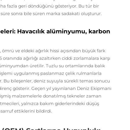
aha fazla geri döndüğünü gösteriyor. Bu tür bir
üre sonra bile süren marka sadakati oluşturur.
leri: Havacılık alüminyumu, karbon
ömrü ve eldeki ağırlık hissi açısından büyük fark
5 oranında ağırlığı azaltırken ciddi zorlamalara karşı
alüminyumdan üretilir. Tuzlu su ortamlarında balık
a işlemi uygulanmış paslanmaz çelik rulmanlarla
r. Bu bileşenler, deniz suyuyla sürekli temas sonucu
renç gösterir. Geçen yıl yayınlanan Deniz Ekipmanı
elişmiş malzemelerle donatılmış tekneler zaman
letmecileri, yalnızca bakım giderlerindeki düşüş
arruf ettiklerini bildirdi.