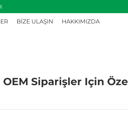
]
ER
BİZE ULAŞIN
HAKKIMIZDA
OEM Siparişler Için Özell