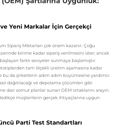
 (OEM) Şartlarına Uygunluk:
) ve Yeni Markalar İçin Gerçekçi
m Sipariş Miktarları çok önem kazanır. Çoğu
zerinde birime kadar sipariş verilmesini ister; ancak
e başlayan farklı seviyeler sunmaya başlamıştır.
rototiplerden tam ölçekli üretim aşamasına kadar
 ve bu da şirketlerin adım adım büyümesine yardımcı
nasıl dağıtılacağı ve depolama çözümleri gibi
ine dair somut planlar sunan OEM ortaklarını arayın.
şledikçe müşterilerin gerçek ihtiyaçlarına uygun
üncü Parti Test Standartları