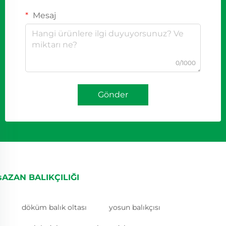
Mesaj
0/1000
Gönder
sAZAN BALIKÇILIĞI
döküm balık oltası
yosun balıkçısı