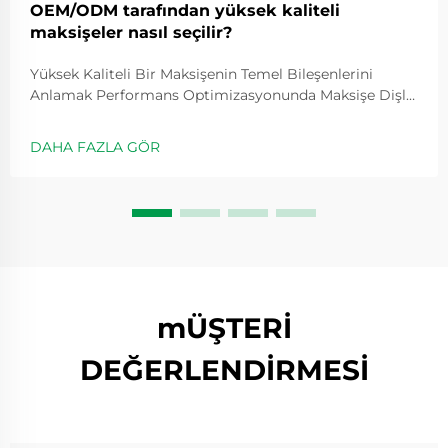
OEM/ODM tarafından yüksek kaliteli
maksişeler nasıl seçilir?
Yüksek Kaliteli Bir Maksişenin Temel Bileşenlerini
Anlamak Performans Optimizasyonunda Maksişe Dişli
Oranının Rolü Dişli oranları, makaranın ne kadar hızlı
döneceğini belirler ve genellikle 5.2:1 gibi değerlerle
DAHA FAZLA GÖR
ifade edilir; bu değer, kolu bir kez çevirdiğimizde
makaranın kaç kez döndüğünü gösterir...
mÜŞTERİ
DEĞERLENDİRMESİ