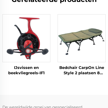
IJsvissen en
Bedchair CarpOn Line
beekvliegreels-IF1
Style 2 plaatsen 8
poten RS-systeem
De wereldwijde groei van gespecialiseerd