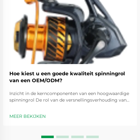
Hoe kiest u een goede kwaliteit spinningrol
van een OEM/ODM?
Inzicht in de kerncomponenten van een hoogwaardige
spinningrol De rol van de versnellingsverhouding van
de spinningrol bij prestatie-optimalisatie
Versnellingsverhoudingen zijn in feite getallen zoals 5,2
MEER BEKIJKEN
op 1 die aangeven hoe vaak de spoel ronddraait elke
keer dat we de handvat...