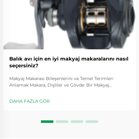
Balık avı için en iyi makyaj makaralarını nasıl
seçersiniz?
Makyaj Makarası Bileşenlerini ve Temel Terimleri
Anlamak Makara, Dişliler ve Gövde: Bir Makyaj
Makarasının Temel Bileşenleri Tüm makyaj
makaralarının merkezinde üç ana bileşen bulunur:
DAHA FAZLA GÖR
makara, dişliler ve gövde. Atış yaparken makara yönetir
...