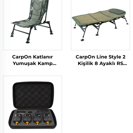
CarpOn Line Style 2
CarpOn Katlanır
Kişilik 8 Ayaklı RS
Yumuşak Kamp
Sistemli Yatak
Sandalyesi Açık
Sandalye
Havada Balıkçılık