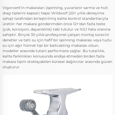
Vigorcent'in makaraları (spinning, yuvarlanır sarma ve hızlı
drag tiplerini kapsar) hepsi Wildwolf (20+ yıllık deneyime
sahip) tarafından birleştirilmiş kalite kontrol standartlarıyla
üretilir: her makara gönderimden önce 12+'dan fazla teste
(yük, korozyon, dayanıklılık) tabi tutulur ve %0,1 hata oranına
sahiptir. Birçok 30 yıllık profesyonel çalışan montaj sürecini
denetler ve tatlı su için hafif bir spinning makarası veya tuzlu
su için ağır hizmet tipi bir baitcasting makarası olsun,
modeller arasında tutarlı performans sağlar. Bu tutarlılık,
kalite farklılıkları konusunda endişe etmeden birden fazla
makara tipini stoklayabilen küresel dağıtıcılar arasında güven
oluşturur.