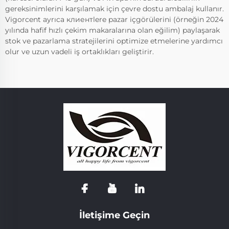
gereksinimlerini karşılamak için çevre dostu ambalaj kullanır.
Vigorcent ayrıca клиентlere pazar içgörülerini (örneğin 2024
yılında hafif hızlı çekim makaralarına olan eğilim) paylaşarak
stok ve pazarlama stratejilerini optimize etmelerine yardımcı
olur ve uzun vadeli iş ortaklıkları geliştirir.
İletişime Geçin