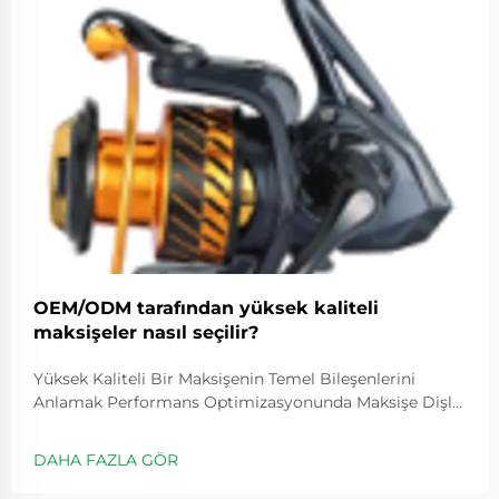
OEM/ODM tarafından yüksek kaliteli
maksişeler nasıl seçilir?
Yüksek Kaliteli Bir Maksişenin Temel Bileşenlerini
Anlamak Performans Optimizasyonunda Maksişe Dişli
Oranının Rolü Dişli oranları, makaranın ne kadar hızlı
döneceğini belirler ve genellikle 5.2:1 gibi değerlerle
DAHA FAZLA GÖR
ifade edilir; bu değer, kolu bir kez çevirdiğimizde
makaranın kaç kez döndüğünü gösterir...