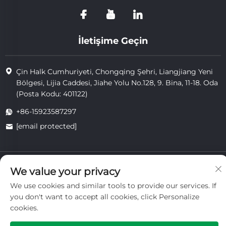
İletişime Geçin
Çin Halk Cumhuriyeti, Chongqing Şehri, Liangjiang Yeni
Bölgesi, Lijia Caddesi, Jiahe Yolu No.128, 9. Bina, 11-18. Oda
(Posta Kodu: 401122)
+86-15923587297
[email protected]
Telif hakkı © 2025 Chongqing Vigorcent Technology Co., Ltd.
We value your privacy
tarafından sahiplenilmiştir.
Gizlilik Politikası
We use cookies and similar tools to provide our services. If
you don't want to accept all cookies, click Personalize
cookies.