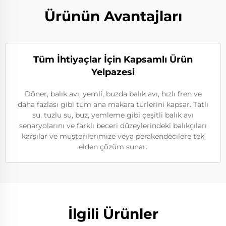
Ürünün Avantajları
Tüm İhtiyaçlar İçin Kapsamlı Ürün
Yelpazesi
Döner, balık avı, yemli, buzda balık avı, hızlı fren ve
daha fazlası gibi tüm ana makara türlerini kapsar. Tatlı
su, tuzlu su, buz, yemleme gibi çeşitli balık avı
senaryolarını ve farklı beceri düzeylerindeki balıkçıları
karşılar ve müşterilerimize veya perakendecilere tek
elden çözüm sunar.
İlgili Ürünler