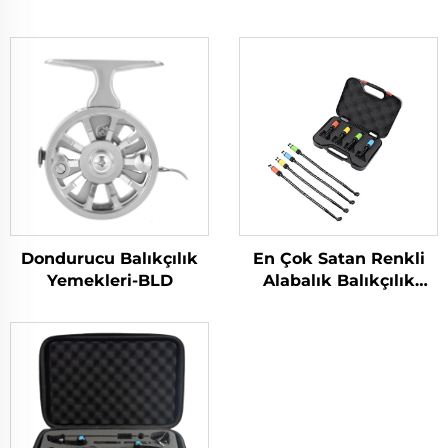
Dondurucu Balıkçılık
En Çok Satan Renkli
Yemekleri-BLD
Alabalık Balıkçılık
Swinger 4 Adet Kutu
İçinde