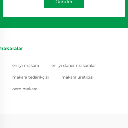
Gönder
makaralar
en iyi makara
en iyi döner makaralar
makara tedarikçisi
makara üreticisi
oem makara