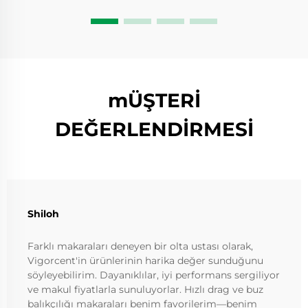
mÜŞTERİ
DEĞERLENDİRMESİ
Shiloh
Farklı makaraları deneyen bir olta ustası olarak,
Vigorcent'in ürünlerinin harika değer sunduğunu
söyleyebilirim. Dayanıklılar, iyi performans sergiliyor
ve makul fiyatlarla sunuluyorlar. Hızlı drag ve buz
balıkçılığı makaraları benim favorilerim—benim