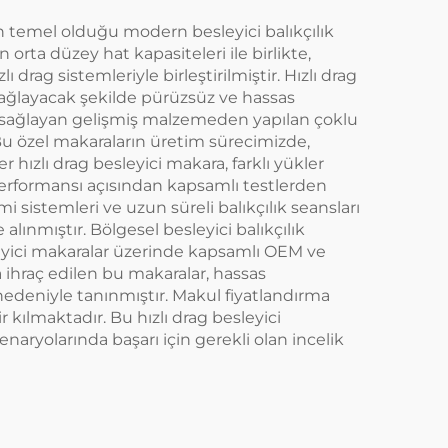
çin temel olduğu modern besleyici balıkçılık
 orta düzey hat kapasiteleri ile birlikte,
drag sistemleriyle birleştirilmiştir. Hızlı drag
 sağlayacak şekilde pürüzsüz ve hassas
şma sağlayan gelişmiş malzemeden yapılan çoklu
 Bu özel makaraların üretim sürecimizde,
r hızlı drag besleyici makara, farklı yükler
ık performansı açısından kapsamlı testlerden
mi sistemleri ve uzun süreli balıkçılık seansları
 alınmıştır. Bölgesel besleyici balıkçılık
leyici makaralar üzerinde kapsamlı OEM ve
 ihraç edilen bu makaralar, hassas
 nedeniyle tanınmıştır. Makul fiyatlandırma
ir kılmaktadır. Bu hızlı drag besleyici
enaryolarında başarı için gerekli olan incelik