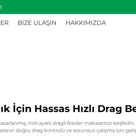
]
ER
BİZE ULAŞIN
HAKKIMIZDA
lık İçin Hassas Hızlı Drag B
 tasarlanmış, hızlı ayarlı dragli feeder makaramızı keşfe
karanın doğru drag kontrolü ve sorunsuz çalışma için geli