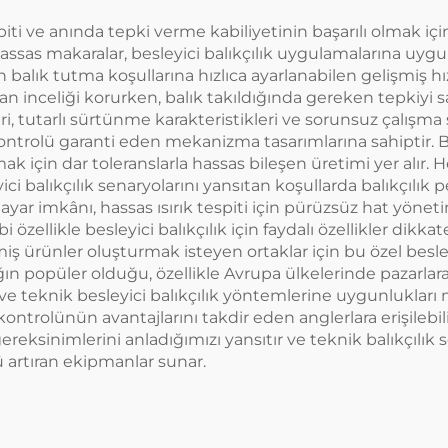
espiti ve anında tepki verme kabiliyetinin başarılı olmak i
hassas makaralar, besleyici balıkçılık uygulamalarına uygun
lık tutma koşullarına hızlıca ayarlanabilen gelişmiş hızlı 
olan inceliği korurken, balık takıldığında gereken tepkiyi
leri, tutarlı sürtünme karakteristikleri ve sorunsuz çalı
 kontrolü garanti eden mekanizma tasarımlarına sahiptir.
 için dar toleranslarla hassas bileşen üretimi yer alır. He
eyici balıkçılık senaryolarını yansıtan koşullarda balıkçıl
e ayar imkânı, hassas ısırık tespiti için pürüzsüz hat yöneti
özellikle besleyici balıkçılık için faydalı özellikler dikkate
miş ürünler oluşturmak isteyen ortaklar için bu özel bes
ın popüler olduğu, özellikle Avrupa ülkelerinde pazarlara
rı ve teknik besleyici balıkçılık yöntemlerine uygunlukları
ag kontrolünün avantajlarını takdir eden anglerlara erişilebil
ereksinimlerini anladığımızı yansıtır ve teknik balıkçılık s
ü artıran ekipmanlar sunar.