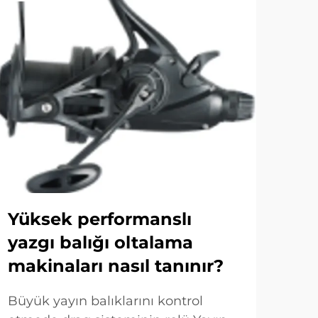
Yüksek performanslı
Uz
yazgı balığı oltalama
mak
makinaları nasıl tanınır?
aç
ed
Büyük yayın balıklarını kontrol