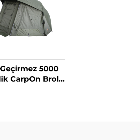
 Geçirmez 5000
ik CarpOn Brolly
 Kişilik Balıkçılık
Abri'si