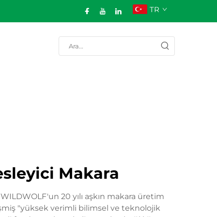
TR
esleyici Makara
din. WILDWOLF'un 20 yılı aşkın makara üretim
şmiş "yüksek verimli bilimsel ve teknolojik