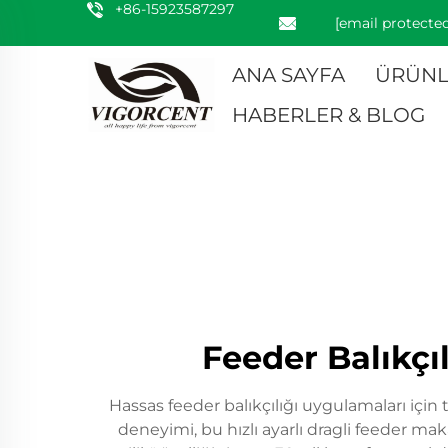
+86-15923587297
[email protected
ANA SAYFA
ÜRÜNL
HABERLER & BLOG
Feeder Balıkçı
Hassas feeder balıkçılığı uygulamaları için
deneyimi, bu hızlı ayarlı dragli feeder ma