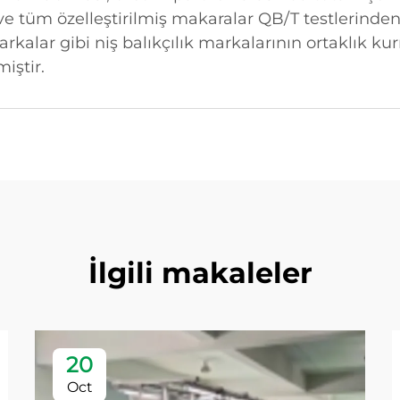
ve tüm özelleştirilmiş makaralar QB/T testlerinde
rkalar gibi niş balıkçılık markalarının ortaklık k
iştir.
İlgili makaleler
20
Oct