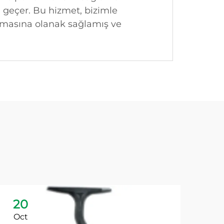
n geçer. Bu hizmet, bizimle
urmasına olanak sağlamış ve
20
2
Oct
Oc