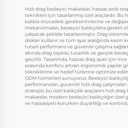
Hızlı drag besleyici makaralar, hassas ısırık t
teknikleri için tasarlanmış özel araçlardır. Bu 
balıkla mücadele gereksinimlerine ve değişen ba
mekanizmaları, besleyici balıkçılıkta gerekli 
çalışacak şekilde tasarlanmıştır. Drag sistem
diskler kullanır ve tüm ayar aralığında kesin
tutarlı performans ve güvenilir çalışma sağlamak
altında drag tepkisi, tutarlılık ve gerçek besl
geçirilir. Tasarımda, hassas drag ayarı için inc
sırasında konforu artıran ergonomik yapılar gibi 
tekniklerine ve hedef türlerine optimize edil
ODM hizmetleri sunuyoruz. Besleyici balıkçılığ
performansları, güvenilir hızlı drag çalışmala
stratejisi, bu özel balıkçılık araçlarını hızlı dr
makaralar, modern besleyici balıkçılığın özel g
ve hassasiyeti korurken duyarlılığı ve kontrol