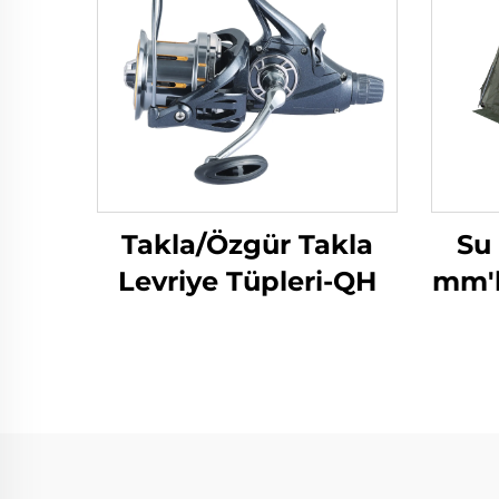
Takla/Özgür Takla
Su
Levriye Tüpleri-QH
mm'l
Top 1