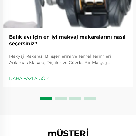
Balık avı için en iyi makyaj makaralarını nasıl
seçersiniz?
Makyaj Makarası Bileşenlerini ve Temel Terimleri
Anlamak Makara, Dişliler ve Gövde: Bir Makyaj
Makarasının Temel Bileşenleri Tüm makyaj
makaralarının merkezinde üç ana bileşen bulunur:
DAHA FAZLA GÖR
makara, dişliler ve gövde. Atış yaparken makara yönetir
...
mÜŞTERİ