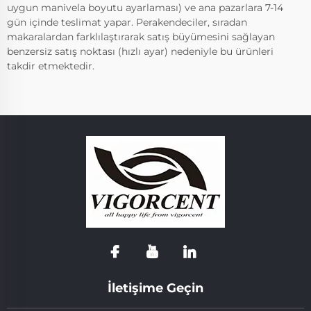
uygun manivela boyutu ayarlaması) ve ana pazarlara 7-14
gün içinde teslimat yapar. Perakendeciler, sıradan
makaralardan farklılaştırarak satış büyümesini sağlayan
benzersiz satış noktası (hızlı ayar) nedeniyle bu ürünleri
takdir etmektedir.
İletişime Geçin