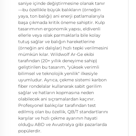
saniye içinde değiştirmesine olanak tanır
—bu özellikle büyük balıkların (örneğin
yaya, ton balığı) ani enerji patlamalarıyla
başa çıkmada kritik öneme sahiptir. Kulp
tasarımının ergonomik yapısı, eldivenli
ellerle veya ıslak parmaklarla bile kolay
tutuş sağlar ve balığın hareketlerine
(örneğin ani dalışlar) hızlı tepki verilmesini
mümkün kılar. Wildwolf Ar-Ge ekibi
tarafından (20+ yıllık deneyime sahip)
geliştirilen bu tasarım, "yüksek verimli
bilimsel ve teknolojik yenilik" ilkesiyle
uyumludur. Ayrıca, çekme sistemi karbon
fiber rondelalar kullanarak sabit gerilim
sağlar ve hatların kopmasına neden
olabilecek ani sıçramalardan kaçınır.
Profesyonel balıkçılar tarafından test
edilmiş olan bu özellik, QB/T standartlarını
karşılar ve hızlı çekme ayarının hayati
olduğu ABD ve Avustralya gibi pazarlarda
popülerdir.