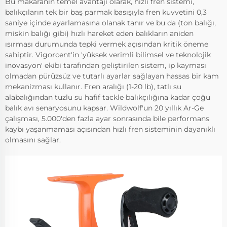
Bu makaranın temel avantajı olarak, hızlı fren sistemi,
balıkçıların tek bir baş parmak basışıyla fren kuvvetini 0,3
saniye içinde ayarlamasına olanak tanır ve bu da (ton balığı,
miskin balığı gibi) hızlı hareket eden balıkların aniden
ısırması durumunda tepki vermek açısından kritik öneme
sahiptir. Vigorcent'in 'yüksek verimli bilimsel ve teknolojik
inovasyon' ekibi tarafından geliştirilen sistem, ip kayması
olmadan pürüzsüz ve tutarlı ayarlar sağlayan hassas bir kam
mekanizması kullanır. Fren aralığı (1-20 lb), tatlı su
alabalığından tuzlu su hafif tackle balıkçılığına kadar çoğu
balık avı senaryosunu kapsar. Wildwolf'un 20 yıllık Ar-Ge
çalışması, 5.000'den fazla ayar sonrasında bile performans
kaybı yaşanmaması açısından hızlı fren sisteminin dayanıklı
olmasını sağlar.