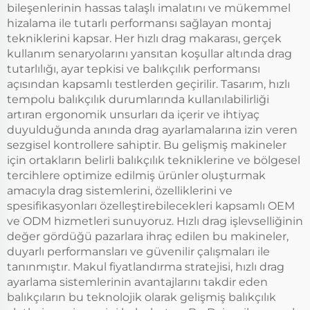
bileşenlerinin hassas talaşlı imalatını ve mükemmel
hizalama ile tutarlı performansı sağlayan montaj
tekniklerini kapsar. Her hızlı drag makarası, gerçek
kullanım senaryolarını yansıtan koşullar altında drag
tutarlılığı, ayar tepkisi ve balıkçılık performansı
açısından kapsamlı testlerden geçirilir. Tasarım, hızlı
tempolu balıkçılık durumlarında kullanılabilirliği
artıran ergonomik unsurları da içerir ve ihtiyaç
duyulduğunda anında drag ayarlamalarına izin veren
sezgisel kontrollere sahiptir. Bu gelişmiş makineler
için ortakların belirli balıkçılık tekniklerine ve bölgesel
tercihlere optimize edilmiş ürünler oluşturmak
amacıyla drag sistemlerini, özelliklerini ve
spesifikasyonları özelleştirebilecekleri kapsamlı OEM
ve ODM hizmetleri sunuyoruz. Hızlı drag işlevselliğinin
değer gördüğü pazarlara ihraç edilen bu makineler,
duyarlı performansları ve güvenilir çalışmaları ile
tanınmıştır. Makul fiyatlandırma stratejisi, hızlı drag
ayarlama sistemlerinin avantajlarını takdir eden
balıkçıların bu teknolojik olarak gelişmiş balıkçılık