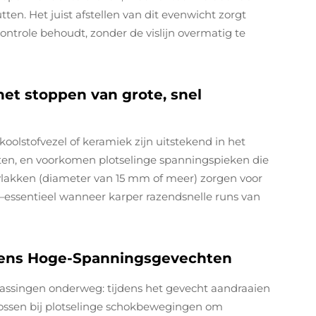
utten. Het juist afstellen van dit evenwicht zorgt
ontrole behoudt, zonder de vislijn overmatig te
het stoppen van grote, snel
olstofvezel of keramiek zijn uitstekend in het
ten, en voorkomen plotselinge spanningspieken die
rvlakken (diameter van 15 mm of meer) zorgen voor
—essentieel wanneer karper razendsnelle runs van
jdens Hoge-Spanningsgevechten
assingen onderweg: tijdens het gevecht aandraaien
t lossen bij plotselinge schokbewegingen om