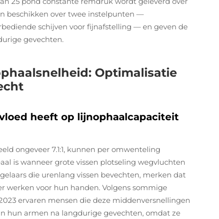
an 25 pond constante remdruk wordt geleverd over
llen beschikken over twee instelpunten —
ediende schijven voor fijnafstelling — en geven de
durige gevechten.
phaalsnelheid: Optimalisatie
echt
loed heeft op lijnophaalcapaciteit
beeld ongeveer 7.1:1, kunnen per omwenteling
eaal is wanneer grote vissen plotseling wegvluchten
ngelaars die urenlang vissen bevechten, merken dat
eter werken voor hun handen. Volgens sommige
it 2023 ervaren mensen die deze middenversnellingen
n hun armen na langdurige gevechten, omdat ze