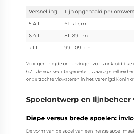
Versnelling
Lijn opgehaald per omwen
5.4:1
61–71 cm
6.4:1
81–89 cm
7.1:1
99–109 cm
Voor gemengde omgevingen zoals onkruidrijke 
6,2:1 de voorkeur te genieten, waarbij snelheid
onderzochte viswateren in het Verenigd Koninkri
Spoelontwerp en lijnbeheer 
Diepe versus brede spoelen: invlo
De vorm van de spoel van een hengelspoel maakt 