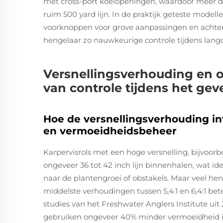
met cross-port koelopeningen, waardoor meer d
ruim 500 yard lijn. In de praktijk geteste mode
voorknoppen voor grove aanpassingen en achterb
hengelaar zo nauwkeurige controle tijdens lang
Versnellingsverhouding en o
van controle tijdens het gev
Hoe de versnellingsverhouding inv
en vermoeidheidsbeheer
Karpervisrols met een hoge versnelling, bijvoor
ongeveer 36 tot 42 inch lijn binnenhalen, wat id
naar de plantengroei of obstakels. Maar veel he
middelste verhoudingen tussen 5,4:1 en 6,4:1 b
studies van het Freshwater Anglers Institute u
gebruiken ongeveer 40% minder vermoeidheid i