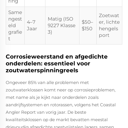
ring
Same
Zoetwat
ngest
Matig (ISO
4–7
$50–
er, lichte
eld
9227 Klasse
Jaar
$150
hengels
grafie
3)
port
t
Corrosieweerstand en afgedichte
onderdelen: essentieel voor
zoutwaterspinningreels
Ongeveer 85% van alle problemen met
zoutwaterklossen komt neer op corrosieproblemen,
met name als je kijkt naar onderdelen zoals
aandrijfsystemen en rotorassen, volgens het Coastal
Angler Report van vorig jaar. De beste
kwaliteitsklossen op de markt bevatten meestal
drievoudig afgedichte roestvrijstalen lagers, samen