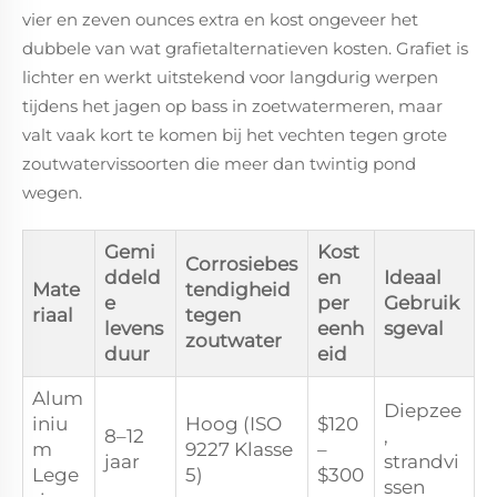
vier en zeven ounces extra en kost ongeveer het
dubbele van wat grafietalternatieven kosten. Grafiet is
lichter en werkt uitstekend voor langdurig werpen
tijdens het jagen op bass in zoetwatermeren, maar
valt vaak kort te komen bij het vechten tegen grote
zoutwatervissoorten die meer dan twintig pond
wegen.
Gemi
Kost
Corrosiebes
ddeld
en
Ideaal
Mate
tendigheid
e
per
Gebruik
riaal
tegen
levens
eenh
sgeval
zoutwater
duur
eid
Alum
Diepzee
iniu
Hoog (ISO
$120
8–12
,
m
9227 Klasse
–
jaar
strandvi
Lege
5)
$300
ssen