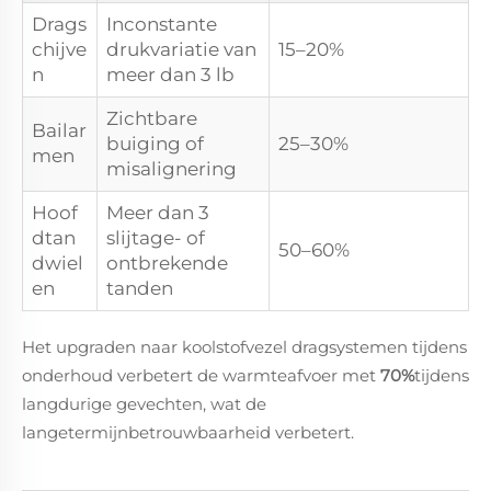
Drags
Inconstante
chijve
drukvariatie van
15–20%
n
meer dan 3 lb
Zichtbare
Bailar
buiging of
25–30%
men
misalignering
Hoof
Meer dan 3
dtan
slijtage- of
50–60%
dwiel
ontbrekende
en
tanden
Het upgraden naar koolstofvezel dragsystemen tijdens
onderhoud verbetert de warmteafvoer met
70%
tijdens
langdurige gevechten, wat de
langetermijnbetrouwbaarheid verbetert.