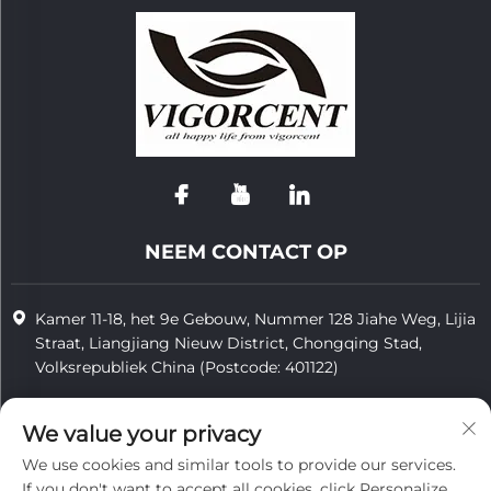
NEEM CONTACT OP
Kamer 11-18, het 9e Gebouw, Nummer 128 Jiahe Weg, Lijia
Straat, Liangjiang Nieuw District, Chongqing Stad,
Volksrepubliek China (Postcode: 401122)
+86-15923587297
We value your privacy
[email protected]
We use cookies and similar tools to provide our services.
If you don't want to accept all cookies, click Personalize