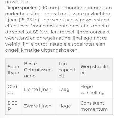
opwinden.
Diepe spoelen
(≥10 mm) behouden momentum
onder belasting—vooral met zware gevlochten
lijnen (15–25 lb)—en weerstaan windweerstand
effectiever. Voor consistente prestaties moet u
de spoel tot 85 % vullen: te veel lijn veroorzaakt
weerstand en onregelmatige lijnaflegging; te
weinig lijn leidt tot instabiele spoelrotatie en
ongelijkmatige uitgangshoeken.
Beste
Lijn
Spoe
Werpstabilit
Gebruikssce
capacit
ltype
eit
nario
eit
Ondi
Hoge
Lichte lijnen
Laag
ep
versnelling
DEE
Consistent
Zware lijnen
Hoge
P
momentum