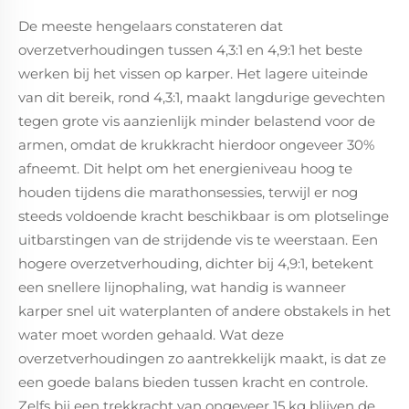
De meeste hengelaars constateren dat
overzetverhoudingen tussen 4,3:1 en 4,9:1 het beste
werken bij het vissen op karper. Het lagere uiteinde
van dit bereik, rond 4,3:1, maakt langdurige gevechten
tegen grote vis aanzienlijk minder belastend voor de
armen, omdat de krukkracht hierdoor ongeveer 30%
afneemt. Dit helpt om het energieniveau hoog te
houden tijdens die marathonsessies, terwijl er nog
steeds voldoende kracht beschikbaar is om plotselinge
uitbarstingen van de strijdende vis te weerstaan. Een
hogere overzetverhouding, dichter bij 4,9:1, betekent
een snellere lijnophaling, wat handig is wanneer
karper snel uit waterplanten of andere obstakels in het
water moet worden gehaald. Wat deze
overzetverhoudingen zo aantrekkelijk maakt, is dat ze
een goede balans bieden tussen kracht en controle.
Zelfs bij een trekkracht van ongeveer 15 kg blijven de