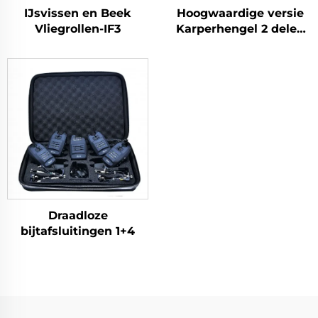
IJsvissen en Beek
Hoogwaardige versie
Vliegrollen-IF3
Karperhengel 2 delen
3,05m / 3,66m / 3,96m
1,36 kg / 1,48 kg / 1,59
kg
Draadloze
bijtafsluitingen 1+4