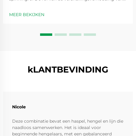
de spinningrol bij prestatie-optimalisatie
Versnellingsverhoudingen zijn in feite getallen zoals 5,2
MEER BEKIJKEN
op 1 die aangeven hoe vaak de spoel ronddraait elke
keer dat we de handvat...
kLANTBEVINDING
Nicole
Deze combinatie bevat een haspel, hengel en lijn die
naadloos samenwerken. Het is ideaal voor
beginnende hengelaars, met een gebalanceerd