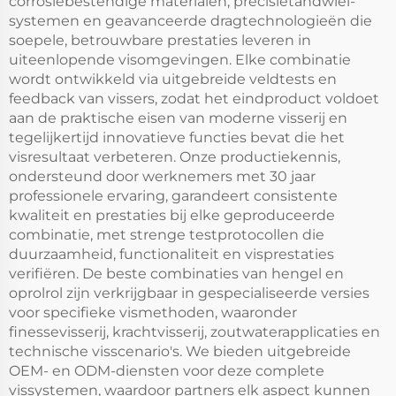
corrosiebestendige materialen, precisietandwiel-
systemen en geavanceerde dragtechnologieën die
soepele, betrouwbare prestaties leveren in
uiteenlopende visomgevingen. Elke combinatie
wordt ontwikkeld via uitgebreide veldtests en
feedback van vissers, zodat het eindproduct voldoet
aan de praktische eisen van moderne visserij en
tegelijkertijd innovatieve functies bevat die het
visresultaat verbeteren. Onze productiekennis,
ondersteund door werknemers met 30 jaar
professionele ervaring, garandeert consistente
kwaliteit en prestaties bij elke geproduceerde
combinatie, met strenge testprotocollen die
duurzaamheid, functionaliteit en visprestaties
verifiëren. De beste combinaties van hengel en
oprolrol zijn verkrijgbaar in gespecialiseerde versies
voor specifieke vismethoden, waaronder
finessevisserij, krachtvisserij, zoutwaterapplicaties en
technische visscenario's. We bieden uitgebreide
OEM- en ODM-diensten voor deze complete
vissystemen, waardoor partners elk aspect kunnen