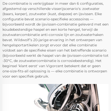
De combinatie is verkrijgbaar in meer dan 6 configuraties,
afgestemd op verschillende visserijscenario's: zoetwater
(baars, karper), zoutwater (kust, diepzee) en ijsvissen. Elke
configuratie bevat scenario-specifieke accessoires —
bijvoorbeeld wordt de ijsvissen-combinatie geleverd met een
koudebestendige haspel en een korte hengel, terwijl de
zoutwatercombinatie anti-corrosie lijn en zoutwaterhaken
bevat. Wildwolf’s 20-jarige ervaring in het ontwerpen van
hengelsportartikelen zorgt ervoor dat elke combinatie
voldoet aan de specifieke eisen van het betreffende scenario
(bijvoorbeeld werkt de haspel van de ijsvissen-combinatie tot
-30°C, de zoutwatercombinatie is corrosiebestendig). Het
beginsel 'klant eerst' van Vigorcent betekent dat er geen
one-size-fits-all oplossing is — elke combinatie is ontworpen
voor een specifiek gebruik.