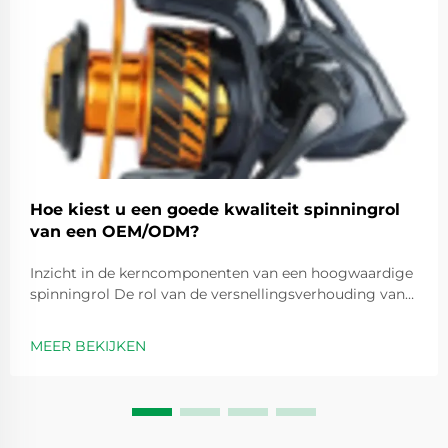
Hoe kiest u een goede kwaliteit spinningrol
van een OEM/ODM?
Inzicht in de kerncomponenten van een hoogwaardige
spinningrol De rol van de versnellingsverhouding van
de spinningrol bij prestatie-optimalisatie
Versnellingsverhoudingen zijn in feite getallen zoals 5,2
MEER BEKIJKEN
op 1 die aangeven hoe vaak de spoel ronddraait elke
keer dat we de handvat...