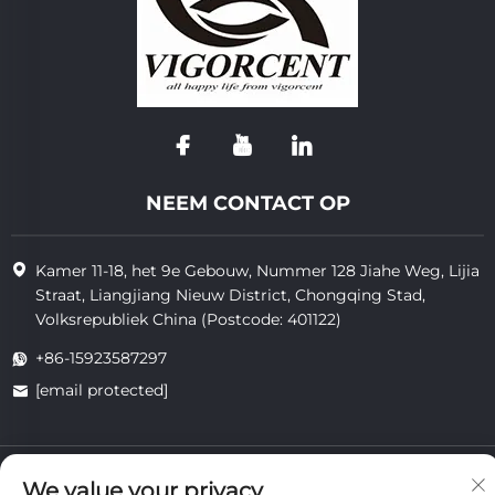
NEEM CONTACT OP
Kamer 11-18, het 9e Gebouw, Nummer 128 Jiahe Weg, Lijia
Straat, Liangjiang Nieuw District, Chongqing Stad,
Volksrepubliek China (Postcode: 401122)
+86-15923587297
[email protected]
Auteursrecht © 2025 van Chongqing Vigorcent Technology Co.,
We value your privacy
Ltd.