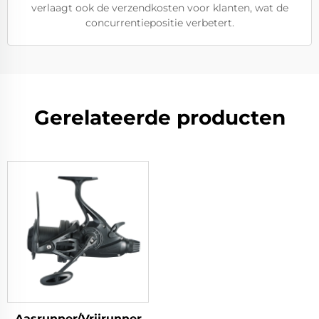
verlaagt ook de verzendkosten voor klanten, wat de
concurrentiepositie verbetert.
Gerelateerde producten
Aasrunner/Vrijrunner