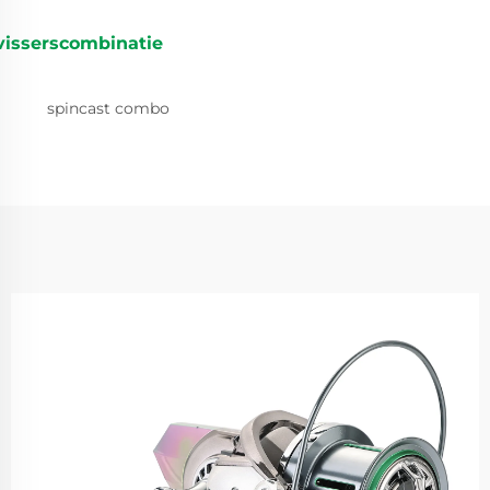
visserscombinatie
spincast combo