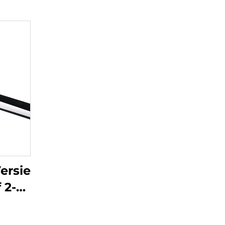
ersie
 2-
s