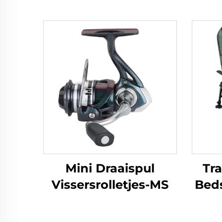
Mini Draaispul
Tr
Vissersrolletjes-MS
Beds
C