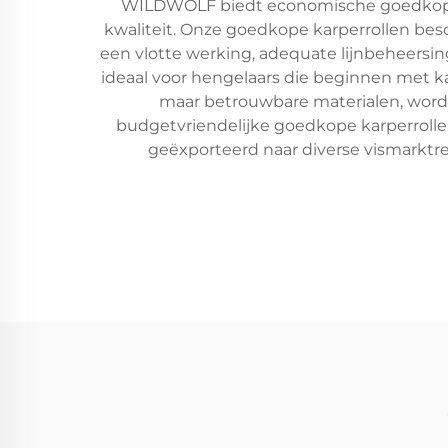
WILDWOLF biedt economische goedkope k
kwaliteit. Onze goedkope karperrollen bes
een vlotte werking, adequate lijnbeheersin
ideaal voor hengelaars die beginnen met ka
maar betrouwbare materialen, wordt
budgetvriendelijke goedkope karperrolle
geëxporteerd naar diverse vismarktr