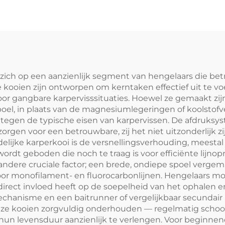
 zich op een aanzienlijk segment van hengelaars die be
e kooien zijn ontworpen om kerntaken effectief uit te vo
or gangbare karpervisssituaties. Hoewel ze gemaakt zijn
poel, in plaats van de magnesiumlegeringen of koolstof
n tegen de typische eisen van karpervissen. De afdruks
orgen voor een betrouwbare, zij het niet uitzonderlijk 
elijke karperkooi is de versnellingsverhouding, meestal 
rdt geboden die noch te traag is voor efficiënte lijn
andere cruciale factor; een brede, ondiepe spoel vergem
oor monofilament- en fluorocarbonlijnen. Hengelaars moe
direct invloed heeft op de soepelheid van het ophalen en
 mechanisme en een baitrunner of vergelijkbaar secundai
deze kooien zorgvuldig onderhouden — regelmatig schoo
n levensduur aanzienlijk te verlengen. Voor beginnen