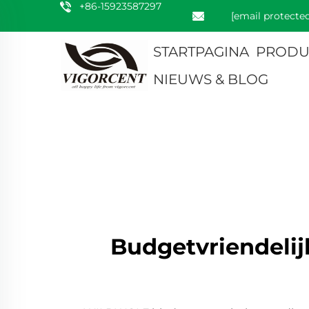
+86-15923587297
[email protected
STARTPAGINA
PRODU
NIEUWS & BLOG
Budgetvriendelij