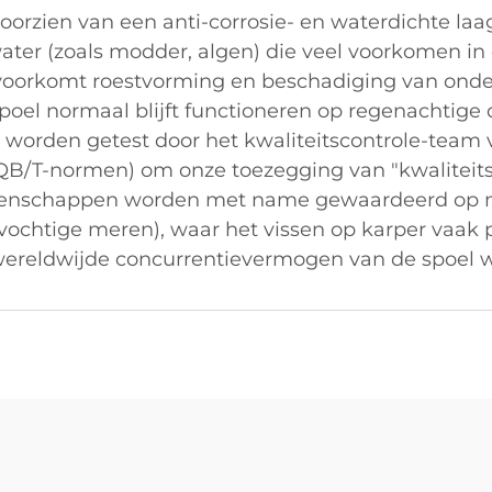
voorzien van een anti-corrosie- en waterdichte la
water (zoals modder, algen) die veel voorkomen 
n voorkomt roestvorming en beschadiging van ond
spoel normaal blijft functioneren op regenachtige
rden getest door het kwaliteitscontrole-team v
/T-normen) om onze toezegging van "kwaliteits
genschappen worden met name gewaardeerd op ma
 (vochtige meren), waar het vissen op karper vaak
eldwijde concurrentievermogen van de spoel wo