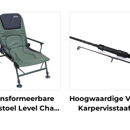
ansformeerbare
Hoogwaardige V
toel Level Chair
Karpervisstaaf
arpOn Groen
delig 13ft 3lb