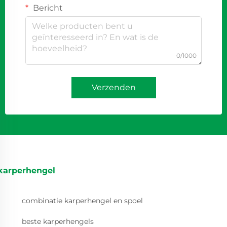
Bericht
0/1000
Verzenden
karperhengel
combinatie karperhengel en spoel
beste karperhengels