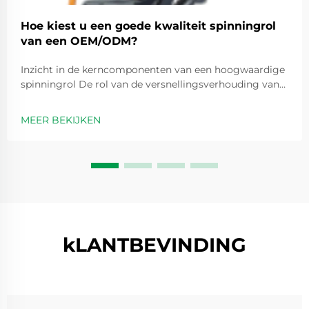
Hoe kiest u een goede kwaliteit spinningrol
van een OEM/ODM?
Inzicht in de kerncomponenten van een hoogwaardige
spinningrol De rol van de versnellingsverhouding van
de spinningrol bij prestatie-optimalisatie
Versnellingsverhoudingen zijn in feite getallen zoals 5,2
MEER BEKIJKEN
op 1 die aangeven hoe vaak de spoel ronddraait elke
keer dat we de handvat...
kLANTBEVINDING