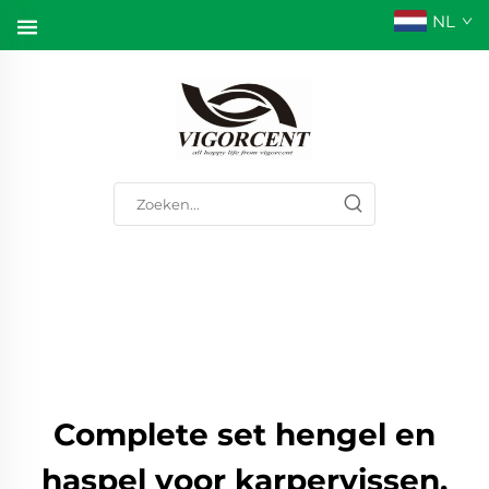
NL
Complete set hengel en
haspel voor karpervissen,