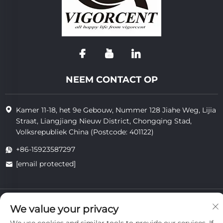
NEEM CONTACT OP
Kamer 11-18, het 9e Gebouw, Nummer 128 Jiahe Weg, Lijia
Straat, Liangjiang Nieuw District, Chongqing Stad,
Volksrepubliek China (Postcode: 401122)
+86-15923587297
[email protected]
Auteursrecht © 2025 van Chongqing Vigorcent Technology Co.,
We value your privacy
Ltd.
Privacybeleid