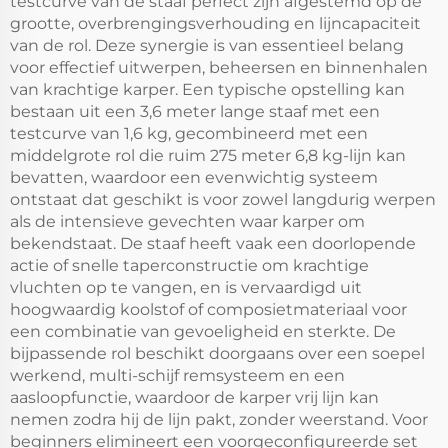
testcurve van de staaf perfect zijn afgestemd op de
grootte, overbrengingsverhouding en lijncapaciteit
van de rol. Deze synergie is van essentieel belang
voor effectief uitwerpen, beheersen en binnenhalen
van krachtige karper. Een typische opstelling kan
bestaan uit een 3,6 meter lange staaf met een
testcurve van 1,6 kg, gecombineerd met een
middelgrote rol die ruim 275 meter 6,8 kg-lijn kan
bevatten, waardoor een evenwichtig systeem
ontstaat dat geschikt is voor zowel langdurig werpen
als de intensieve gevechten waar karper om
bekendstaat. De staaf heeft vaak een doorlopende
actie of snelle taperconstructie om krachtige
vluchten op te vangen, en is vervaardigd uit
hoogwaardig koolstof of composietmateriaal voor
een combinatie van gevoeligheid en sterkte. De
bijpassende rol beschikt doorgaans over een soepel
werkend, multi-schijf remsysteem en een
aasloopfunctie, waardoor de karper vrij lijn kan
nemen zodra hij de lijn pakt, zonder weerstand. Voor
beginners elimineert een voorgeconfigureerde set