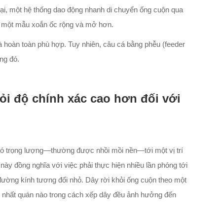
lại, một hệ thống dao động nhanh di chuyển ống cuộn qua
nh một mẫu xoắn ốc rộng và mở hơn.
à hoàn toàn phù hợp. Tuy nhiên, câu cá bằng phễu (feeder
ng đó.
ỏi độ chính xác cao hơn đối với
có trọng lượng—thường được nhồi mồi nền—tới một vị trí
này đồng nghĩa với việc phải thực hiện nhiều lần phóng tới
ường kính tương đối nhỏ. Dây rời khỏi ống cuộn theo một
ng nhất quán nào trong cách xếp dây đều ảnh hưởng đến