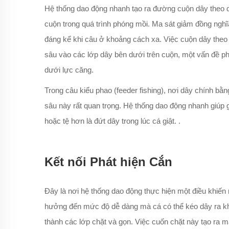
Hệ thống dao động nhanh tạo ra đường cuộn dây theo d
cuộn trong quá trình phóng mồi. Ma sát giảm đồng ngh
đáng kể khi câu ở khoảng cách xa. Việc cuộn dây the
sâu vào các lớp dây bên dưới trên cuộn, một vấn đề p
dưới lực căng.
Trong câu kiểu phao (feeder fishing), nơi dây chính 
sâu này rất quan trọng. Hệ thống dao động nhanh giúp 
hoặc tệ hơn là đứt dây trong lúc cá giật.
.
Kết nối Phát hiện Cắn
Đây là nơi hệ thống dao động thực hiện một điều khiến
hưởng đến mức độ dễ dàng mà cá có thể kéo dây ra kh
thành các lớp chặt và gọn. Việc cuốn chặt này tạo ra m