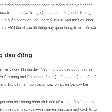
 hệ thống dao động nhanh hoặc hệ thống di chuyển nhanh—
á trình thu dây. Trong kỹ thuật câu mồi (feeder fishing),
và quản lý dây câu đều có mối liên hệ mật thiết với nhau,
này. Để hiểu vì sao hệ thống này quan trọng, trước tiên cần
ng dao động
ển lên xuống khi thu dây. Nếu không có dao động, dây sẽ
dây và làm hỏng mọi lần phóng câu. Hệ thống dao động phân bố
o mỗi lớp dây nằm gọn gàng ngay phía trên lớp dây bên
qua toàn bộ khoảng hành trình của nó trong mỗi vòng quay
ên nhiều cần câu xoay—di chuyển ống cuộn một cách từ từ