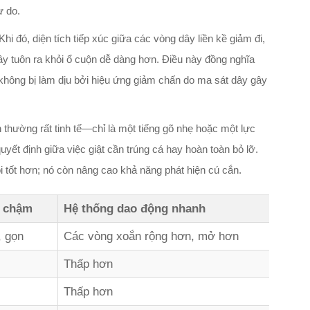
ự do.
 đó, diện tích tiếp xúc giữa các vòng dây liền kề giảm đi,
ây tuôn ra khỏi ổ cuộn dễ dàng hơn. Điều này đồng nghĩa
 không bị làm dịu bởi hiệu ứng giảm chấn do ma sát dây gây
n thường rất tinh tế—chỉ là một tiếng gõ nhẹ hoặc một lực
yết định giữa việc giật cần trúng cá hay hoàn toàn bỏ lỡ.
 tốt hơn; nó còn nâng cao khả năng phát hiện cú cắn.
g chậm
Hệ thống dao động nhanh
, gọn
Các vòng xoắn rộng hơn, mở hơn
Thấp hơn
Thấp hơn