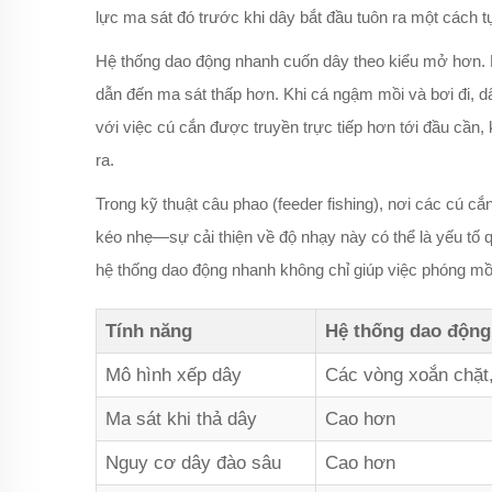
lực ma sát đó trước khi dây bắt đầu tuôn ra một cách t
Hệ thống dao động nhanh cuốn dây theo kiểu mở hơn. Khi
dẫn đến ma sát thấp hơn. Khi cá ngậm mồi và bơi đi, d
với việc cú cắn được truyền trực tiếp hơn tới đầu cần,
ra.
Trong kỹ thuật câu phao (feeder fishing), nơi các cú cắ
kéo nhẹ—sự cải thiện về độ nhạy này có thể là yếu tố qu
hệ thống dao động nhanh không chỉ giúp việc phóng mồi
Tính năng
Hệ thống dao độn
Mô hình xếp dây
Các vòng xoắn chặt
Ma sát khi thả dây
Cao hơn
Nguy cơ dây đào sâu
Cao hơn