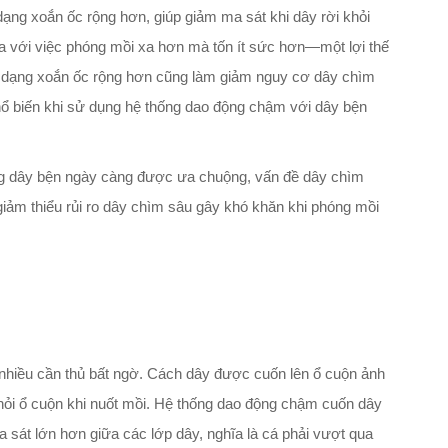
ạng xoắn ốc rộng hơn, giúp giảm ma sát khi dây rời khỏi
ĩa với việc phóng mồi xa hơn mà tốn ít sức hơn—một lợi thế
o dạng xoắn ốc rộng hơn cũng làm giảm nguy cơ dây chìm
hổ biến khi sử dụng hệ thống dao động chậm với dây bện
bằng dây bện ngày càng được ưa chuộng, vấn đề dây chìm
giảm thiểu rủi ro dây chìm sâu gây khó khăn khi phóng mồi
 nhiều cần thủ bất ngờ. Cách dây được cuốn lên ổ cuộn ảnh
ỏi ổ cuộn khi nuốt mồi. Hệ thống dao động chậm cuốn dây
a sát lớn hơn giữa các lớp dây, nghĩa là cá phải vượt qua