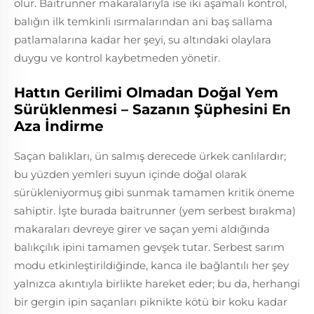
olur. Baitrunner makaralarıyla ise iki aşamalı kontrol,
balığın ilk temkinli ısırmalarından ani baş sallama
patlamalarına kadar her şeyi, su altındaki olaylara
duygu ve kontrol kaybetmeden yönetir.
Hattın Gerilimi Olmadan Doğal Yem
Sürüklenmesi – Sazanın Şüphesini En
Aza İndirme
Saçan balıkları, ün salmış derecede ürkek canlılardır;
bu yüzden yemleri suyun içinde doğal olarak
sürükleniyormuş gibi sunmak tamamen kritik öneme
sahiptir. İşte burada baitrunner (yem serbest bırakma)
makaraları devreye girer ve saçan yemi aldığında
balıkçılık ipini tamamen gevşek tutar. Serbest sarım
modu etkinleştirildiğinde, kanca ile bağlantılı her şey
yalnızca akıntıyla birlikte hareket eder; bu da, herhangi
bir gergin ipin saçanları piknikte kötü bir koku kadar