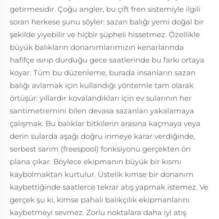
getirmesidir. Çoğu angler, bu çift fren sistemiyle ilgili
soran herkese şunu söyler: sazan balığı yemi doğal bir
şekilde yiyebilir ve hiçbir şüpheli hissetmez. Özellikle
büyük balıkların donanımlarımızın kenarlarında
hafifçe ısırıp durduğu gece saatlerinde bu farkı ortaya
koyar. Tüm bu düzenleme, burada insanların sazan
balığı avlamak için kullandığı yöntemle tam olarak
örtüşür: yıllardır kovalandıkları için ev sularının her
santimetremini bilen devasa sazanları yakalamaya
çalışmak. Bu balıklar bitkilerin arasına kaçmaya veya
derin sularda aşağı doğru inmeye karar verdiğinde,
serbest sarım (freespool) fonksiyonu gerçekten ön
plana çıkar. Böylece ekipmanın büyük bir kısmı
kaybolmaktan kurtulur. Üstelik kimse bir donanım
kaybettiğinde saatlerce tekrar atış yapmak istemez. Ve
gerçek şu ki, kimse pahalı balıkçılık ekipmanlarını
kaybetmeyi sevmez. Zorlu noktalara daha iyi atış