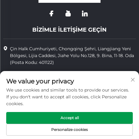
BİZİMLE İLETİŞİME GEÇİN
Çin Halk Cumhuriyeti, Chongqing Şehri, Liangjiang Yeni
Bölgesi, Lijia Caddesi, Jiahe Yolu No.128, 9. Bina, 11-18. Oda
(Posta Kodu: 401122)
+86-15923587297
We value your privacy
[email protected]
We use cookies and similar tools to provide our services.
If you don't want to accept all cookies, click Personalize
cookies.
Telif hakkı © 2025 Chongqing Vigorcent Technology Co., Ltd.
tarafından sahiplenilmiştir.
Accept all
Gizlilik Politikası
Personalize cookies