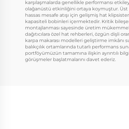
karşılaşmalarda genellikle performansı etkil
olağanüstü etkinliğini ortaya koymuştur. Üst 
hassas mesafe atışı için gelişmiş hat klipsist
kapasiteli bobinleri içermektedir. Kritik bileş
montajlanması sayesinde üretim mükemmelli
dağıtıcılara özel hat rehberleri, özgün dişli o
karpa makarası modelleri geliştirme imkânı su
balıkçılık ortamlarında tutarlı performans sun
portföyümüzün tamamına ilişkin ayrıntılı bilgi
görüşmeler başlatmalarını davet ederiz.