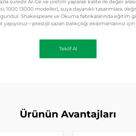
 fazla süredir Ar-Ge ve üretim yaparak kalite ile değer 
i, 1000 13000 modeller), suya dayanıklı tasarımlara, değiş
 uygundur. Shakespeare ve Okuma fabrikalarında eğitim gö
at yapıyoruz—prestijli sazan balıkçılığı ekipmanlarınız içi
Teklif Al
Ürünün Avantajları