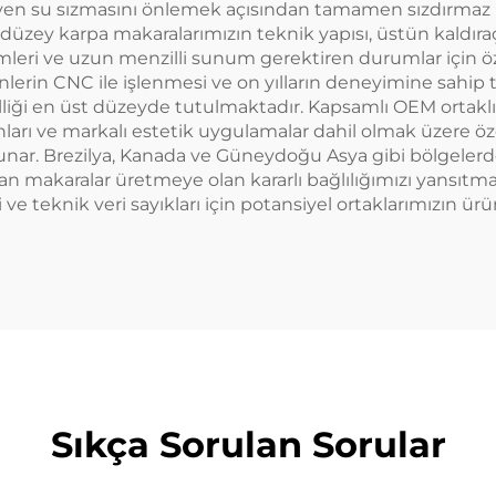
eyen su sızmasını önlemek açısından tamamen sızdırmaz ha
düzey karpa makaralarımızın teknik yapısı, üstün kaldır
emleri ve uzun menzilli sunum gerektiren durumlar için öz
enlerin CNC ile işlenmesi ve on yılların deneyimine sahip t
ği en üst düzeyde tutulmaktadır. Kapsamlı OEM ortakl
ranları ve markalı estetik uygulamalar dahil olmak üzere öze
nar. Brezilya, Kanada ve Güneydoğu Asya gibi bölgelerde 
an makaralar üretmeye olan kararlı bağlılığımızı yansıtma
 ve teknik veri sayıkları için potansiyel ortaklarımızın 
Sıkça Sorulan Sorular