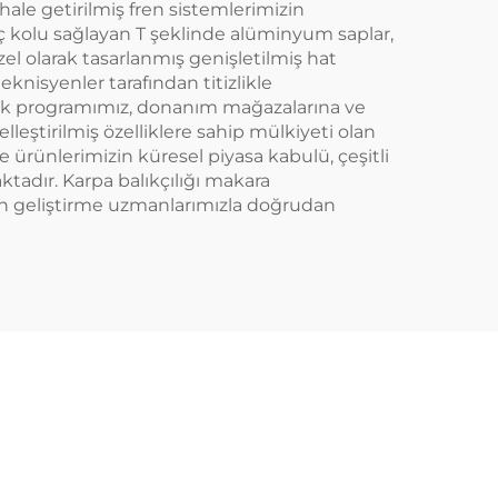
le getirilmiş fren sistemlerimizin
aç kolu sağlayan T şeklinde alüminyum saplar,
el olarak tasarlanmış genişletilmiş hat
eknisyenler tarafından titizlikle
ık programımız, donanım mağazalarına ve
lleştirilmiş özelliklere sahip mülkiyeti olan
ürünlerimizin küresel piyasa kabulü, çeşitli
ktadır. Karpa balıkçılığı makara
ürün geliştirme uzmanlarımızla doğrudan