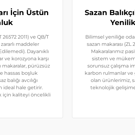
rı İçin Üstün
Sazan Balıkçıl
nluk
Yenili
T 26572 2011) ve QB/T
Bilimsel yeniliğe odak
 zararlı maddeler
sazan makarası (ZL 2
Edilemedi). Dayanıklı
Makaralarımız pasi
r ve korozyona karşı
sistem ve mükemme
u makaralar, pürüzsüz
sorunsuz çalışma im
ve hassas boşluk
karbon rulmanlar ve 
az balığı avcılığı
olan ürünlerimiz, s
ideal hale getirir.
teknolojik gelişime
çin kaliteyi öncelikli