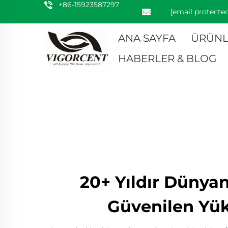
+86-15923587297
[email protected
ANA SAYFA
ÜRÜNL
HABERLER & BLOG
20+ Yıldır Dünya
Güvenilen Yüks