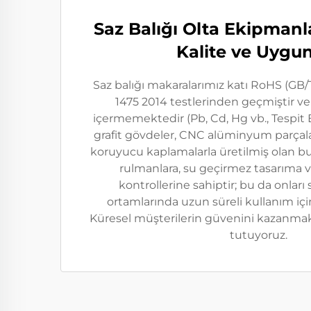
Saz Balığı Olta Ekipmanla
Kalite ve Uygu
Saz balığı makaralarımız katı RoHS (GB/
1475 2014 testlerinden geçmiştir ve
içermemektedir (Pb, Cd, Hg vb., Tespit 
grafit gövdeler, CNC alüminyum parçala
koruyucu kaplamalarla üretilmiş olan b
rulmanlara, su geçirmez tasarıma 
kontrollerine sahiptir; bu da onları s
ortamlarında uzun süreli kullanım için 
Küresel müşterilerin güvenini kazanmak i
tutuyoruz.