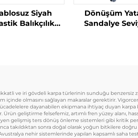
ablosuz Siyah
Dönüşüm Yat
astik Balıkçılık
Sandalye Sev
p Isırma Alarmı
Sandalye Car
Yeşil
ikkatli ve iri gövdeli karpa türlerinin sunduğu benzersiz 
 uyum içinde olmasını sağlayan makaralar gerektirir. Vig
ücadelelere dayanabilen ekipmana ihtiyaç duyan karpa balı
 Ürün geliştirme felsefemiz, artımlı fren yüzey alanı, ha
eyen gelişmiş ters dönüş önleme sistemleri gibi kritik 
nca takıldıktan sonra doğal olarak yoğun bitkilere doğru da
vustralya nehir sistemlerinde yapılan kapsamlı saha test