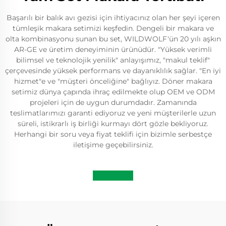
Başarılı bir balık avı gezisi için ihtiyacınız olan her şeyi içeren
tümleşik makara setimizi keşfedin. Dengeli bir makara ve
olta kombinasyonu sunan bu set, WILDWOLF'ün 20 yılı aşkın
AR-GE ve üretim deneyiminin ürünüdür. "Yüksek verimli
bilimsel ve teknolojik yenilik" anlayışımız, "makul teklif"
çerçevesinde yüksek performans ve dayanıklılık sağlar. "En iyi
hizmet"e ve "müşteri önceliğine" bağlıyız. Döner makara
setimiz dünya çapında ihraç edilmekte olup OEM ve ODM
projeleri için de uygun durumdadır. Zamanında
teslimatlarımızı garanti ediyoruz ve yeni müşterilerle uzun
süreli, istikrarlı iş birliği kurmayı dört gözle bekliyoruz.
Herhangi bir soru veya fiyat teklifi için bizimle serbestçe
iletişime geçebilirsiniz.