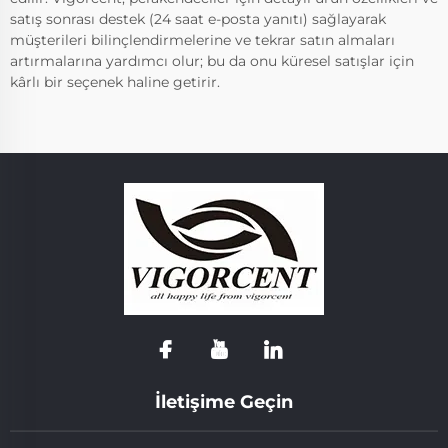
satış sonrası destek (24 saat e-posta yanıtı) sağlayarak
müşterileri bilinçlendirmelerine ve tekrar satın almaları
artırmalarına yardımcı olur; bu da onu küresel satışlar için
kârlı bir seçenek haline getirir.
İletişime Geçin