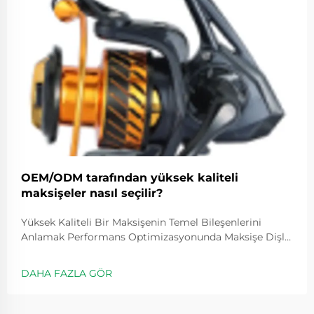
OEM/ODM tarafından yüksek kaliteli
maksişeler nasıl seçilir?
Yüksek Kaliteli Bir Maksişenin Temel Bileşenlerini
Anlamak Performans Optimizasyonunda Maksişe Dişli
Oranının Rolü Dişli oranları, makaranın ne kadar hızlı
döneceğini belirler ve genellikle 5.2:1 gibi değerlerle
DAHA FAZLA GÖR
ifade edilir; bu değer, kolu bir kez çevirdiğimizde
makaranın kaç kez döndüğünü gösterir...