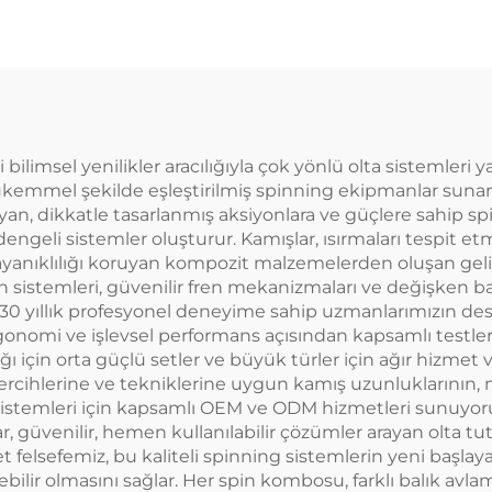
msel yenilikler aracılığıyla çok yönlü olta sistemleri ya
ükemmel şekilde eşleştirilmiş spinning ekipmanlar sunar.
, dikkatle tasarlanmış aksiyonlara ve güçlere sahip spinni
geli sistemler oluşturur. Kamışlar, ısırmaları tespit etm
ayanıklılığı koruyan kompozit malzemelerden oluşan geliş
an sistemleri, güvenilir fren mekanizmaları ve değişken b
r. 30 yıllık profesyonel deneyime sahip uzmanlarımızın de
omi ve işlevsel performans açısından kapsamlı testlerd
lığı için orta güçlü setler ve büyük türler için ağır hizmet 
ercihlerine ve tekniklerine uygun kamış uzunluklarının, m
ta sistemleri için kapsamlı OEM ve ODM hizmetleri sunuy
, güvenilir, hemen kullanılabilir çözümler arayan olta tut
t felsefemiz, bu kaliteli spinning sistemlerin yeni başla
ilebilir olmasını sağlar. Her spin kombosu, farklı balık av