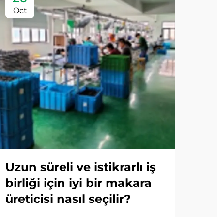
Oct
Oc
Uzun süreli ve istikrarlı iş
Yü
birliği için iyi bir makara
ya
üreticisi nasıl seçilir?
mak