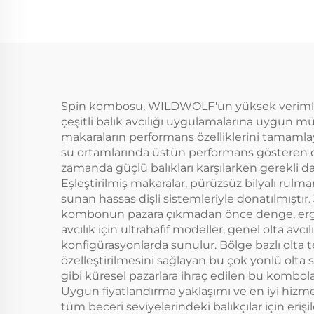
Spin kombosu, WILDWOLF'un yüksek verimli bili
çeşitli balık avcılığı uygulamalarına uygun m
makaraların performans özelliklerini tamamlayan
su ortamlarında üstün performans gösteren den
zamanda güçlü balıkları karşılarken gerekli d
Eşleştirilmiş makaralar, pürüzsüz bilyalı rulm
sunan hassas dişli sistemleriyle donatılmıştı
kombonun pazara çıkmadan önce denge, ergon
avcılık için ultrahafif modeller, genel olta avcı
konfigürasyonlarda sunulur. Bölge bazlı olta t
özelleştirilmesini sağlayan bu çok yönlü ol
gibi küresel pazarlara ihraç edilen bu kombolar
Uygun fiyatlandırma yaklaşımı ve en iyi hizme
tüm beceri seviyelerindeki balıkçılar için eriş