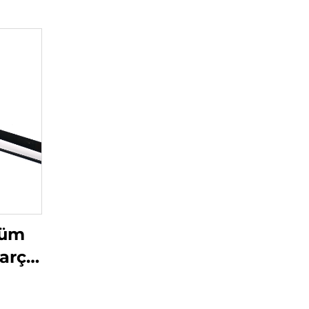
rüm
Parça