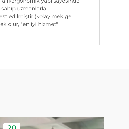
 Hafif/ergonomik yapı sayesinde
me sahip uzmanlarla
 test edilmiştir (kolay mekiğe
k olur, "en iyi hizmet"
20
2