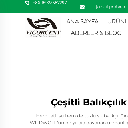
+86-15923587297
[email protected
ANA SAYFA
ÜRÜNL
HABERLER & BLOG
Çeşitli Balıkçıl
Hem tatlı su hem de tuzlu su balıkçılığı
WILDWOLF'un on yıllara dayanan uzmanlığı 