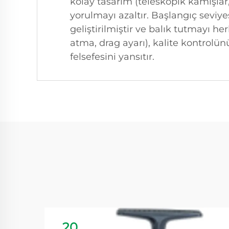
kolay tasarım (teleskopik kamışlar
yorulmayı azaltır. Başlangıç seviye
geliştirilmiştir ve balık tutmayı he
atma, drag ayarı), kalite kontrolün
felsefesini yansıtır.
20