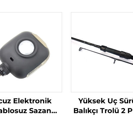
cuz Elektronik
Yüksek Uç Sü
ablosuz Sazan
Balıkçı Trolü 2 
lıkçılığı Isırma
13 ft 3 lbs
Alarmı