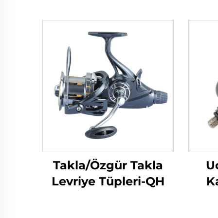
Takla/Özgür Takla
U
Levriye Tüpleri-QH
K
Ba