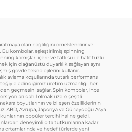
ratmaya olan bağlılığını örneklendirir ve
 Bu kombolar, eşleştirilmiş spinning
ng kamışları içerir ve tatlı su ile hafif tuzlu
ek için olağanüstü duyarlılık sağlayan aynı
miş gövde teknolojilerini kullanır.
alık avlama koşullarında tutarlı performans
steğiyle edindiğimiz üretim uzmanlığı, her
en geçmesini sağlar. Spin kombolar, ince
versiyonları dahil olmak üzere çeşitli
akara boyutlarının ve bileşen özelliklerinin
oruz. ABD, Avrupa, Japonya ve Güneydoğu Asya
kunlarının popüler tercihi haline geldi.
yanlardan deneyimli olta tutkunlarına kadar
lama ortamlarında ve hedef türlerde yeni