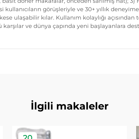
, basit döner makaralar, önceden sarılmış hat); 3)
si kullanıcıların görüşleriyle ve 30+ yıllık deneyi
rkese ulaşabilir kılar. Kullanım kolaylığı açısından
ü karşılar ve dünya çapında yeni başlayanlara deste
İlgili makaleler
20