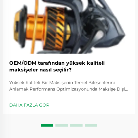
OEM/ODM tarafından yüksek kaliteli
maksişeler nasıl seçilir?
Yüksek Kaliteli Bir Maksişenin Temel Bileşenlerini
Anlamak Performans Optimizasyonunda Maksişe Dişli
Oranının Rolü Dişli oranları, makaranın ne kadar hızlı
döneceğini belirler ve genellikle 5.2:1 gibi değerlerle
DAHA FAZLA GÖR
ifade edilir; bu değer, kolu bir kez çevirdiğimizde
makaranın kaç kez döndüğünü gösterir...