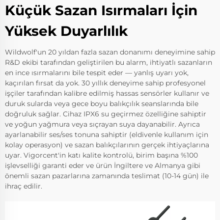
Küçük Sazan Isırmaları İçin
Yüksek Duyarlılık
Wildwolf'un 20 yıldan fazla sazan donanımı deneyimine sahip
R&D ekibi tarafından geliştirilen bu alarm, ihtiyatlı sazanların
en ince ısırmalarını bile tespit eder — yanlış uyarı yok,
kaçırılan fırsat da yok. 30 yıllık deneyime sahip profesyonel
işçiler tarafından kalibre edilmiş hassas sensörler kullanır ve
duruk sularda veya gece boyu balıkçılık seanslarında bile
doğruluk sağlar. Cihaz IPX6 su geçirmez özelliğine sahiptir
ve yoğun yağmura veya sıçrayan suya dayanabilir. Ayrıca
ayarlanabilir ses/ses tonuna sahiptir (eldivenle kullanım için
kolay operasyon) ve sazan balıkçılarının gerçek ihtiyaçlarına
uyar. Vigorcent'in katı kalite kontrolü, birim başına %100
işlevselliği garanti eder ve ürün İngiltere ve Almanya gibi
önemli sazan pazarlarına zamanında teslimat (10-14 gün) ile
ihraç edilir.