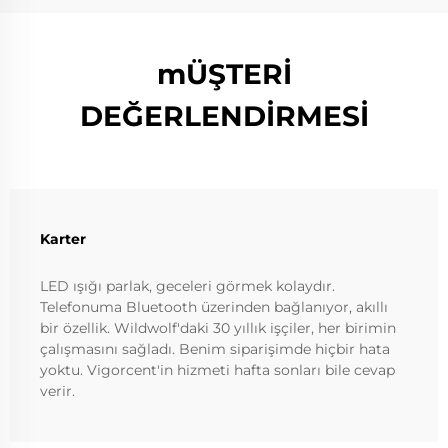
mÜŞTERİ
DEĞERLENDİRMESİ
Karter
LED ışığı parlak, geceleri görmek kolaydır.
Telefonuma Bluetooth üzerinden bağlanıyor, akıllı
bir özellik. Wildwolf'daki 30 yıllık işçiler, her birimin
çalışmasını sağladı. Benim siparişimde hiçbir hata
yoktu. Vigorcent'in hizmeti hafta sonları bile cevap
verir.