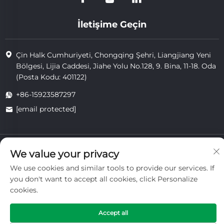
İletişime Geçin
Çin Halk Cumhuriyeti, Chongqing Şehri, Liangjiang Yeni
Bölgesi, Lijia Caddesi, Jiahe Yolu No.128, 9. Bina, 11-18. Oda
(Posta Kodu: 401122)
+86-15923587297
[email protected]
Telif hakkı © 2025 Chongqing Vigorcent Technology Co., Ltd.
We value your privacy
tarafından sahiplenilmiştir.
Gizlilik Politikası
We use cookies and similar tools to provide our services. If
you don't want to accept all cookies, click Personalize
cookies.
Accept all