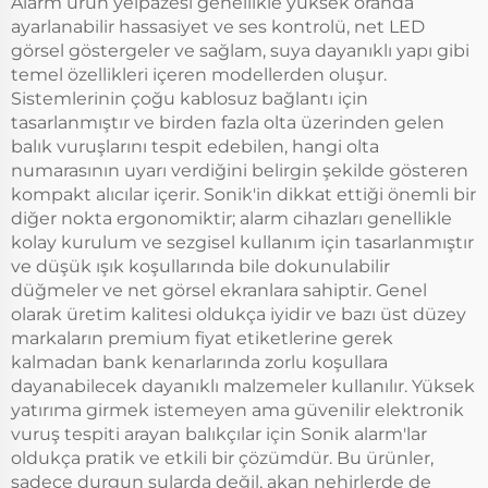
Alarm ürün yelpazesi genellikle yüksek oranda
ayarlanabilir hassasiyet ve ses kontrolü, net LED
görsel göstergeler ve sağlam, suya dayanıklı yapı gibi
temel özellikleri içeren modellerden oluşur.
Sistemlerinin çoğu kablosuz bağlantı için
tasarlanmıştır ve birden fazla olta üzerinden gelen
balık vuruşlarını tespit edebilen, hangi olta
numarasının uyarı verdiğini belirgin şekilde gösteren
kompakt alıcılar içerir. Sonik'in dikkat ettiği önemli bir
diğer nokta ergonomiktir; alarm cihazları genellikle
kolay kurulum ve sezgisel kullanım için tasarlanmıştır
ve düşük ışık koşullarında bile dokunulabilir
düğmeler ve net görsel ekranlara sahiptir. Genel
olarak üretim kalitesi oldukça iyidir ve bazı üst düzey
markaların premium fiyat etiketlerine gerek
kalmadan bank kenarlarında zorlu koşullara
dayanabilecek dayanıklı malzemeler kullanılır. Yüksek
yatırıma girmek istemeyen ama güvenilir elektronik
vuruş tespiti arayan balıkçılar için Sonik alarm'lar
oldukça pratik ve etkili bir çözümdür. Bu ürünler,
sadece durgun sularda değil, akan nehirlerde de