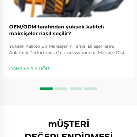
OEM/ODM tarafından yüksek kaliteli
maksişeler nasıl seçilir?
Yüksek Kaliteli Bir Maksişenin Temel Bileşenlerini
Anlamak Performans Optimizasyonunda Maksişe Dişli
Oranının Rolü Dişli oranları, makaranın ne kadar hızlı
döneceğini belirler ve genellikle 5.2:1 gibi değerlerle
DAHA FAZLA GÖR
ifade edilir; bu değer, kolu bir kez çevirdiğimizde
makaranın kaç kez döndüğünü gösterir...
mÜŞTERİ
DEĞERLENDİRMESİ