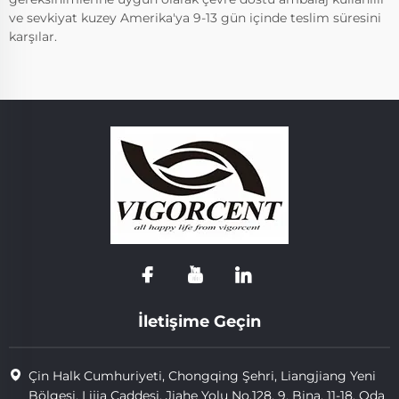
ve sevkiyat kuzey Amerika'ya 9-13 gün içinde teslim süresini
karşılar.
İletişime Geçin
Çin Halk Cumhuriyeti, Chongqing Şehri, Liangjiang Yeni
Bölgesi, Lijia Caddesi, Jiahe Yolu No.128, 9. Bina, 11-18. Oda