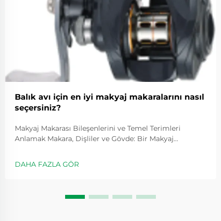
Balık avı için en iyi makyaj makaralarını nasıl
seçersiniz?
Makyaj Makarası Bileşenlerini ve Temel Terimleri
Anlamak Makara, Dişliler ve Gövde: Bir Makyaj
Makarasının Temel Bileşenleri Tüm makyaj
makaralarının merkezinde üç ana bileşen bulunur:
DAHA FAZLA GÖR
makara, dişliler ve gövde. Atış yaparken makara yönetir
...