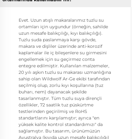
Evet. Uzun atışlı makaralarımız tuzlu su
ortamları için uygundur (örneğin, sahilde
uzun mesafe balıkçılığı, kıyı balıkçılığı).
Tuzlu suda paslanmaya karşı gövde,
makara ve dişliler üzerinde anti-korozif
kaplamalar ile iç bileşenlere su girmesini
engellemek için su geçirmez conta
entegre edilmiştir. Kullanılan malzemeler,
20 yılı aşkın tuzlu su makarası uzmanlığına
sahip olan Wildwolf Ar-Ge ekibi tarafından
seçilmiş olup, zorlu kıyı koşullarına (tuz
buharı, nem) dayanacak şekilde
tasarlanmıştır. Tüm tuzlu suya dirençli
özellikler, 72 saatlik tuz püskürtme
testlerinden geçirilmiş ve RoHS
standartlarını karşılamıştır; ayrıca "en
yüksek kalite kontrol standardımızı" da
sağlamıştır. Bu tasarım, ürünümüzün
Avustralya (kıyıda uzun mesafe balıkçılığı)