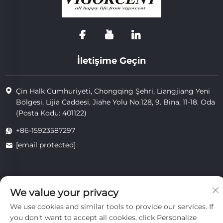
İletişime Geçin
Çin Halk Cumhuriyeti, Chongqing Şehri, Liangjiang Yeni
Bölgesi, Lijia Caddesi, Jiahe Yolu No.128, 9. Bina, 11-18. Oda
(Posta Kodu: 401122)
+86-15923587297
[email protected]
Telif hakkı © 2025 Chongqing Vigorcent Technology Co., Ltd.
We value your privacy
tarafından sahiplenilmiştir.
Gizlilik Politikası
We use cookies and similar tools to provide our services. If
you don't want to accept all cookies, click Personalize