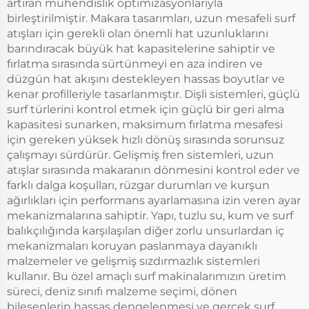
artıran mühendislik optimizasyonlarıyla
birleştirilmiştir. Makara tasarımları, uzun mesafeli surf
atışları için gerekli olan önemli hat uzunluklarını
barındıracak büyük hat kapasitelerine sahiptir ve
fırlatma sırasında sürtünmeyi en aza indiren ve
düzgün hat akışını destekleyen hassas boyutlar ve
kenar profilleriyle tasarlanmıştır. Dişli sistemleri, güçlü
surf türlerini kontrol etmek için güçlü bir geri alma
kapasitesi sunarken, maksimum fırlatma mesafesi
için gereken yüksek hızlı dönüş sırasında sorunsuz
çalışmayı sürdürür. Gelişmiş fren sistemleri, uzun
atışlar sırasında makaranın dönmesini kontrol eder ve
farklı dalga koşulları, rüzgar durumları ve kurşun
ağırlıkları için performans ayarlamasına izin veren ayar
mekanizmalarına sahiptir. Yapı, tuzlu su, kum ve surf
balıkçılığında karşılaşılan diğer zorlu unsurlardan iç
mekanizmaları koruyan paslanmaya dayanıklı
malzemeler ve gelişmiş sızdırmazlık sistemleri
kullanır. Bu özel amaçlı surf makinalarımızın üretim
süreci, deniz sınıfı malzeme seçimi, dönen
bileşenlerin hassas dengelenmesi ve gerçek surf