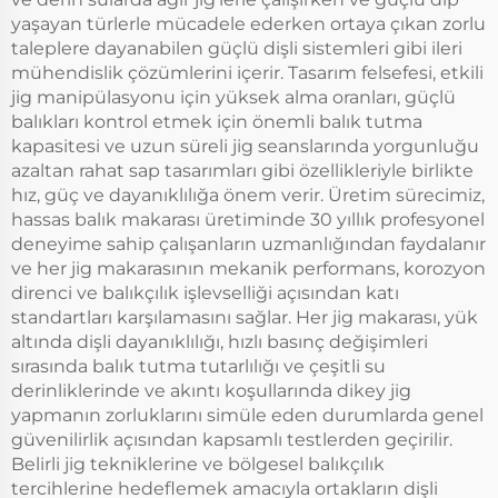
yaşayan türlerle mücadele ederken ortaya çıkan zorlu
taleplere dayanabilen güçlü dişli sistemleri gibi ileri
mühendislik çözümlerini içerir. Tasarım felsefesi, etkili
jig manipülasyonu için yüksek alma oranları, güçlü
balıkları kontrol etmek için önemli balık tutma
kapasitesi ve uzun süreli jig seanslarında yorgunluğu
azaltan rahat sap tasarımları gibi özellikleriyle birlikte
hız, güç ve dayanıklılığa önem verir. Üretim sürecimiz,
hassas balık makarası üretiminde 30 yıllık profesyonel
deneyime sahip çalışanların uzmanlığından faydalanır
ve her jig makarasının mekanik performans, korozyon
direnci ve balıkçılık işlevselliği açısından katı
standartları karşılamasını sağlar. Her jig makarası, yük
altında dişli dayanıklılığı, hızlı basınç değişimleri
sırasında balık tutma tutarlılığı ve çeşitli su
derinliklerinde ve akıntı koşullarında dikey jig
yapmanın zorluklarını simüle eden durumlarda genel
güvenilirlik açısından kapsamlı testlerden geçirilir.
Belirli jig tekniklerine ve bölgesel balıkçılık
tercihlerine hedeflemek amacıyla ortakların dişli