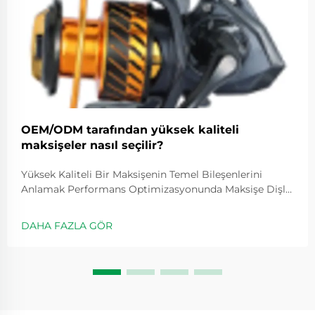
OEM/ODM tarafından yüksek kaliteli
maksişeler nasıl seçilir?
Yüksek Kaliteli Bir Maksişenin Temel Bileşenlerini
Anlamak Performans Optimizasyonunda Maksişe Dişli
Oranının Rolü Dişli oranları, makaranın ne kadar hızlı
döneceğini belirler ve genellikle 5.2:1 gibi değerlerle
DAHA FAZLA GÖR
ifade edilir; bu değer, kolu bir kez çevirdiğimizde
makaranın kaç kez döndüğünü gösterir...