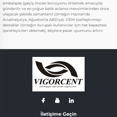
ambalajda (geçiş öncesi korozyonu önlemek amacıyla)
gönderilir ve en yoğun balık avlama mevsimlerinden önce
ulaşacak şekilde zamanlanır (örneğin Haziran'da
Avustralya'ya, Ağustos'ta ABD'ye). OEM özelleştirmeyi
destekler (örneğin Avrupalı kullanıcılar için hat kapasitesi
işaretleyicileri eklemek), böylece pazar uyumunu artırır.
İletişime Geçin