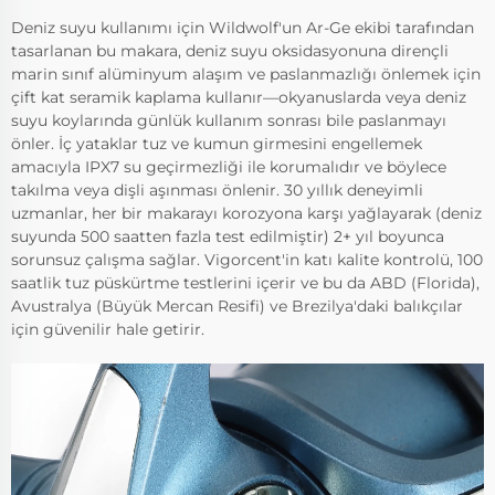
Deniz suyu kullanımı için Wildwolf'un Ar-Ge ekibi tarafından
tasarlanan bu makara, deniz suyu oksidasyonuna dirençli
marin sınıf alüminyum alaşım ve paslanmazlığı önlemek için
çift kat seramik kaplama kullanır—okyanuslarda veya deniz
suyu koylarında günlük kullanım sonrası bile paslanmayı
önler. İç yataklar tuz ve kumun girmesini engellemek
amacıyla IPX7 su geçirmezliği ile korumalıdır ve böylece
takılma veya dişli aşınması önlenir. 30 yıllık deneyimli
uzmanlar, her bir makarayı korozyona karşı yağlayarak (deniz
suyunda 500 saatten fazla test edilmiştir) 2+ yıl boyunca
sorunsuz çalışma sağlar. Vigorcent'in katı kalite kontrolü, 100
saatlik tuz püskürtme testlerini içerir ve bu da ABD (Florida),
Avustralya (Büyük Mercan Resifi) ve Brezilya'daki balıkçılar
için güvenilir hale getirir.