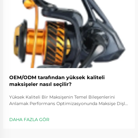
OEM/ODM tarafından yüksek kaliteli
maksişeler nasıl seçilir?
Yüksek Kaliteli Bir Maksişenin Temel Bileşenlerini
Anlamak Performans Optimizasyonunda Maksişe Dişli
Oranının Rolü Dişli oranları, makaranın ne kadar hızlı
döneceğini belirler ve genellikle 5.2:1 gibi değerlerle
DAHA FAZLA GÖR
ifade edilir; bu değer, kolu bir kez çevirdiğimizde
makaranın kaç kez döndüğünü gösterir...