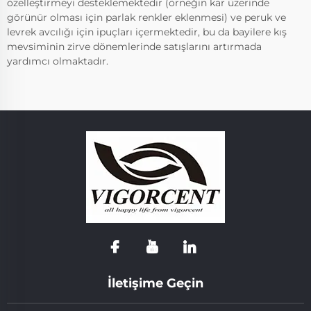
özelleştirmeyi desteklemektedir (örneğin kar üzerinde
görünür olması için parlak renkler eklenmesi) ve peruk ve
levrek avcılığı için ipuçları içermektedir, bu da bayilere kış
mevsiminin zirve dönemlerinde satışlarını artırmada
yardımcı olmaktadır.
İletişime Geçin