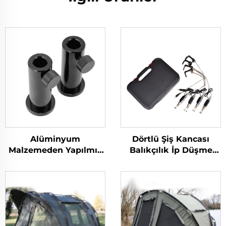
Alüminyum
Dörtlü Şiş Kancası
Malzemeden Yapılmış
Balıkçılık İp Düşme
Alabalık Balıkçılık
Göstergesi, Fermuarlı
Bank İstasyonu Ayağı
Koruma Kutusu İçinde