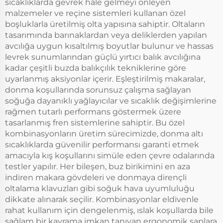
sıcaklıklarda gevrek hâle gelmeyi önleyen
malzemeler ve reçine sistemleri kullanan özel
boşluklarla üretilmiş olta yapısına sahiptir. Oltaların
tasarımında barınaklardan veya deliklerden yapılan
avcılığa uygun kısaltılmış boyutlar bulunur ve hassas
levrek sunumlarından güçlü yırtıcı balık avcılığına
kadar çeşitli buzda balıkçılık tekniklerine göre
uyarlanmış aksiyonlar içerir. Eşleştirilmiş makaralar,
donma koşullarında sorunsuz çalışma sağlayan
soğuğa dayanıklı yağlayıcılar ve sıcaklık değişimlerine
rağmen tutarlı performans göstermek üzere
tasarlanmış fren sistemlerine sahiptir. Bu özel
kombinasyonların üretim sürecimizde, donma altı
sıcaklıklarda güvenilir performansı garanti etmek
amacıyla kış koşullarını simüle eden çevre odalarında
testler yapılır. Her bileşen, buz birikimini en aza
indiren makara gövdeleri ve donmaya dirençli
oltalama klavuzları gibi soğuk hava uyumluluğu
dikkate alınarak seçilir. Kombinasyonlar eldivenle
rahat kullanım için dengelenmiş, ıslak koşullarda bile
sağlam bir kavrama imkan tanıyan ergonomik saplara