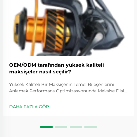
OEM/ODM tarafından yüksek kaliteli
maksişeler nasıl seçilir?
Yüksek Kaliteli Bir Maksişenin Temel Bileşenlerini
Anlamak Performans Optimizasyonunda Maksişe Dişli
Oranının Rolü Dişli oranları, makaranın ne kadar hızlı
döneceğini belirler ve genellikle 5.2:1 gibi değerlerle
DAHA FAZLA GÖR
ifade edilir; bu değer, kolu bir kez çevirdiğimizde
makaranın kaç kez döndüğünü gösterir...