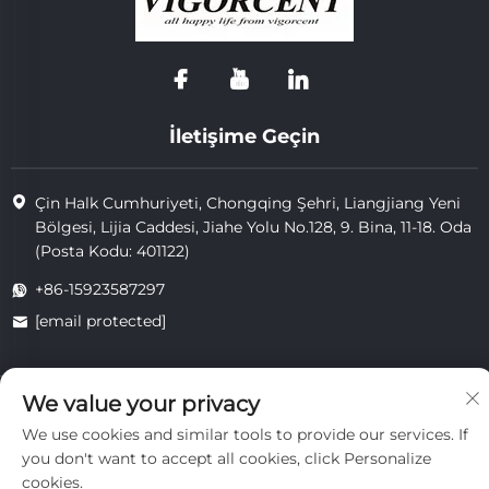
İletişime Geçin
Çin Halk Cumhuriyeti, Chongqing Şehri, Liangjiang Yeni
Bölgesi, Lijia Caddesi, Jiahe Yolu No.128, 9. Bina, 11-18. Oda
(Posta Kodu: 401122)
+86-15923587297
[email protected]
We value your privacy
Telif hakkı © 2025 Chongqing Vigorcent Technology Co., Ltd.
tarafından sahiplenilmiştir.
We use cookies and similar tools to provide our services. If
Gizlilik Politikası
you don't want to accept all cookies, click Personalize
cookies.