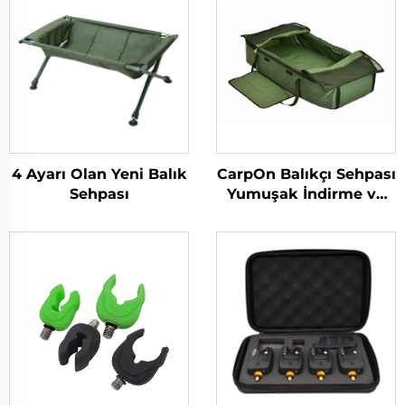
4 Ayarı Olan Yeni Balık
CarpOn Balıkçı Sehpası
Sehpası
Yumuşak İndirme ve
Çıkarma Matı Balık
Yüzeyi Sehpa Bakımı
600106