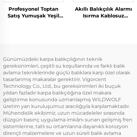
Profesyonel Toptan
Akıllı Balıkçılık Alarmı
Satış Yumuşak Yeşil
Isırma Kablosuz
Olta Başlığı Karp Balığı
Ayarlanabilir Ses
Avcılığı İçin
Düzeyi Hassasiyeti
Sesli Balıkçılık Araçları
Günümüzdeki karpa balıkçılığının teknik
gereksinimleri, çeşitli su koşullarında ve farklı balık
avlama tekniklerinde güçlü balıklara karşı özel olarak
tasarlanmış makaralar gerektirir. Vigorcent
Technology Co., Ltd., bu gereksinimleri iki buçuk
yıldan fazladır karpa balıkçılığına özel makara
geliştirme konusunda uzmanlaşmış WILDWOLF
üretim yan kuruluşumuz aracılığıyla karşılamaktadır.
Mühendislik ekibimiz, uzun mücadeleler sırasında
düzgün basınç uygulama imkânı sunan gelişmiş fren
sistemlerine, tatlı su ortamlarına dayanıklı korozyon
dirençli malzemelere ve uzun süreli balık avlama