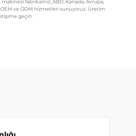
k makinesi fabrikamız, ABD, Kanada, Avrupa,
siz OEM ve ODM hizmetleri sunuyoruz. Üretim
letişime geçin.
lığı