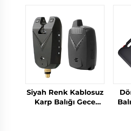
Siyah Renk Kablosuz
Dör
Karp Balığı Gece
Bal
Balıkçılığı Isırma
Göst
Alarmı
K