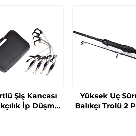
tlü Şiş Kancası
Yüksek Uç Sü
ıkçılık İp Düşme
Balıkçı Trolü 2 
ergesi, Fermuarlı
13 ft 3 lbs
oruma Kutusu
İçinde