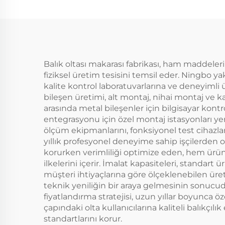
Balık oltası makarası fabrikası, ham maddeleri
fiziksel üretim tesisini temsil eder. Ningbo y
kalite kontrol laboratuvarlarına ve deneyimli
bileşen üretimi, alt montaj, nihai montaj ve ka
arasında metal bileşenler için bilgisayar kont
entegrasyonu için özel montaj istasyonları yer
ölçüm ekipmanlarını, fonksiyonel test cihazlar
yıllık profesyonel deneyime sahip işçilerden o
korurken verimliliği optimize eden, hem ürün k
ilkelerini içerir. İmalat kapasiteleri, standa
müşteri ihtiyaçlarına göre ölçeklenebilen üret
teknik yeniliğin bir araya gelmesinin sonucudu
fiyatlandırma stratejisi, uzun yıllar boyunca ö
çapındaki olta kullanıcılarına kaliteli balıkçı
standartlarını korur.