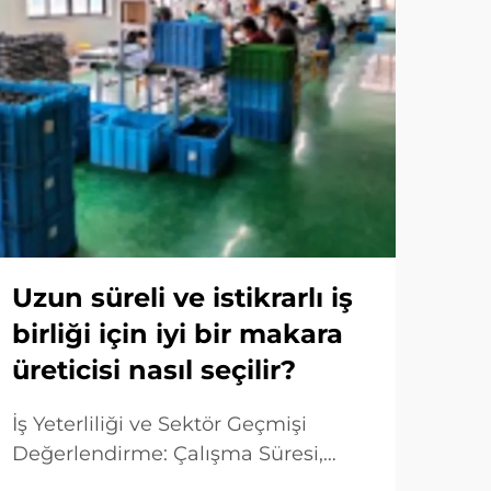
Uzun süreli ve istikrarlı iş
Yü
birliği için iyi bir makara
ya
üreticisi nasıl seçilir?
mak
İş Yeterliliği ve Sektör Geçmişi
Büyü
Değerlendirme: Çalışma Süresi,
etm
Müşteri Portföyü ve Pazar İtibarı.
balı