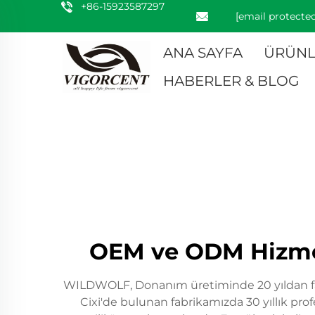
+86-15923587297
[email protected
ANA SAYFA
ÜRÜNL
HABERLER & BLOG
OEM ve ODM Hizmetl
WILDWOLF, Donanım üretiminde 20 yıldan fazl
Cixi'de bulunan fabrikamızda 30 yıllık pro