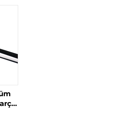
rüm
Parça