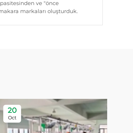
apasitesinden ve "önce
 makara markaları oluşturduk.
20
2
Oct
Oc