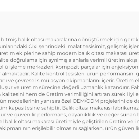
 bitmiş balık oltası makaralarına dönüştürmek için gerekl
akınlarındaki Cixi şehrindeki imalat tesisimiz, gelişmiş iş
 üretim ekiplerine sahip modern balık oltası makarası üre
lite doğrulama için ayrılmış alanlarla verimli üretim akışı
rollü işleme merkezleri, kompozit parçalar için enjeksiyon
 almaktadır. Kalite kontrol tesisleri, ürün performansını
ını ve çevresel simülasyon ekipmanlarını içerir. Üretim e
luşur ve üretim sürecine değerli uzmanlık kazandırır. Fabr
alitesini hem de üretim verimliliğini artıran sürekli iyile
rt ürün modellerinin yanı sıra özel OEM/ODM projelerini de
im kapasitesine sahiptir. Balık oltası makarası fabrikamız
r ve güvenilir performans, dayanıklılık ve değer sunan ba
zel balık oltası makarası üretimiyle geliştirilen üretim ver
lık ekipmanının erişilebilir olmasını sağlarken, ürün güveni