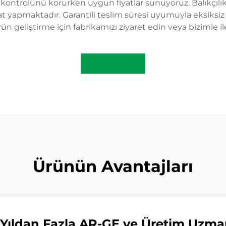
 kontrolünü korurken uygun fiyatlar sunuyoruz. Balıkçılı
acat yapmaktadır. Garantili teslim süresi uyumuyla eksik
rün geliştirme için fabrikamızı ziyaret edin veya bizimle i
Ürünün Avantajları
 Yıldan Fazla AR-GE ve Üretim Uzman