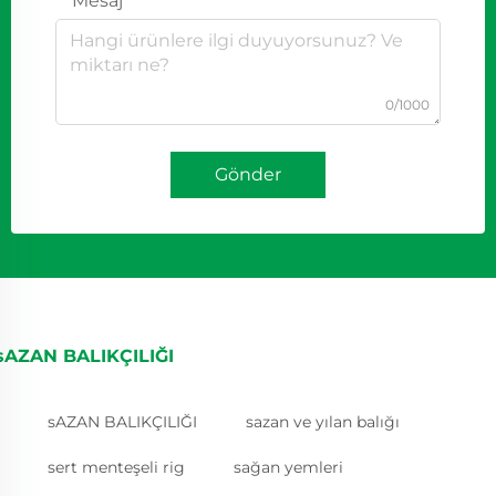
Mesaj
0/1000
Gönder
sAZAN BALIKÇILIĞI
sAZAN BALIKÇILIĞI
sazan ve yılan balığı
sert menteşeli rig
sağan yemleri