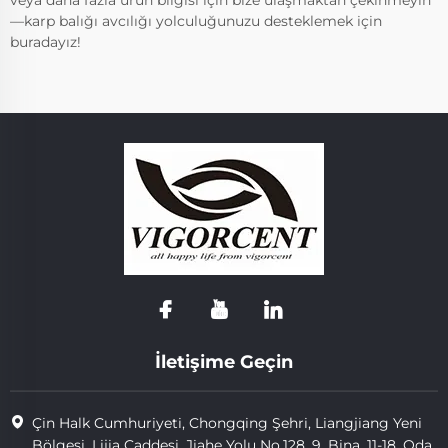
veya daha fazla ürün bilgisi için bize ulaşmaktan çekinmeyin
—karp balığı avcılığı yolculuğunuzu desteklemek için
buradayız!
İletişime Geçin
Çin Halk Cumhuriyeti, Chongqing Şehri, Liangjiang Yeni
Bölgesi, Lijia Caddesi, Jiahe Yolu No.128, 9. Bina, 11-18. Oda