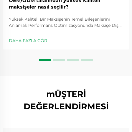
OEM/ODM tarafından yüksek kaliteli
maksişeler nasıl seçilir?
Yüksek Kaliteli Bir Maksişenin Temel Bileşenlerini
Anlamak Performans Optimizasyonunda Maksişe Dişli
Oranının Rolü Dişli oranları, makaranın ne kadar hızlı
döneceğini belirler ve genellikle 5.2:1 gibi değerlerle
DAHA FAZLA GÖR
ifade edilir; bu değer, kolu bir kez çevirdiğimizde
makaranın kaç kez döndüğünü gösterir...
mÜŞTERİ
DEĞERLENDİRMESİ