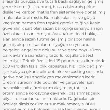
sırasında pürüzsüz ve tutarlı baskı sağlayan gelişmiş
yem sistemi (baitrunner), hassas işlenmiş pirinç
dişliler ve karbon matris fren sistemleriyle donatılmış
makaralar üretmiştir. Bu makaralar, ani ve güçlü
kaçışların hemen fren tepkisi gerektirdiği ve kesin
güvenilirlik şart olan sazan balıkçılığı senaryoları için
özel olarak tasarlanmıştır. Avrupa'nın ticari balıkçılık
alanlarında sazan tutma gelişmiş bir spor haline
gelmiş olup, makaralarımız yoğun su yosunu
bölgeleri, engellerle dolu sular ve gece boyu süren
balık avlama seansları gibi zorlu koşullarda test
edilmiştir. Teknik özellikleri; 15 pound test direncinde
300 yard'dan fazla iplik kapasitesi, hızlı iplik değişimi
için kolayca çıkarılabilir bobinler ve casting sırasında
geriye dönüşü engelleyen mekanizmaları içerir.
Üretim sürecimizde bobinler ve çerçeveler için
havacılık sınıfı alüminyum alaşımları, tatlı su
ortamlarında korozyona dayanıklı paslanmaz çelik
bilyalı rulmanlar kullanılmaktadır. Dağıtıcılar için
özelleştirilmiş çözümler sunmak amacıyla ODM
hizmetlerimizle bölgesel piyasa tercihlerine uygun