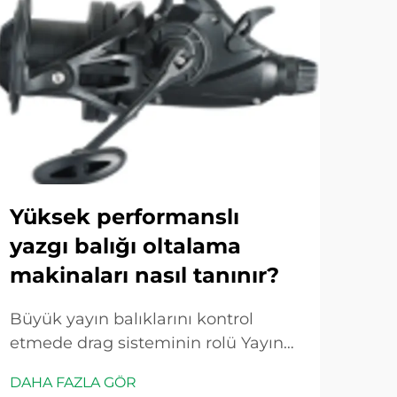
Yüksek performanslı
Uz
yazgı balığı oltalama
mak
makinaları nasıl tanınır?
aç
ed
Büyük yayın balıklarını kontrol
etmede drag sisteminin rolü Yayın
Mak
balığı makinesindeki drag sistemi
Fır
DAHA FAZLA GÖR
temelde bir basınç kontrol vanası
Tekn