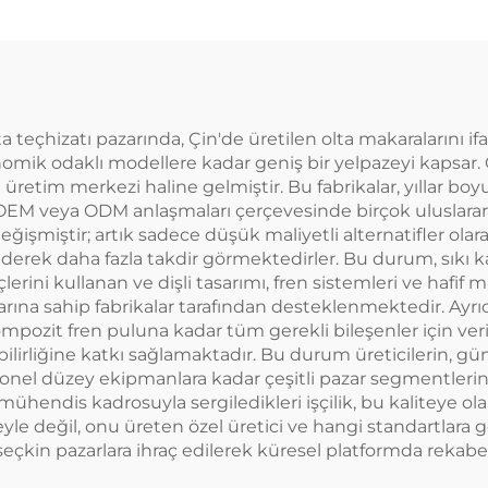
 teçhizatı pazarında, Çin'de üretilen olta makaralarını 
onomik odaklı modellere kadar geniş bir yelpazeyi kapsar.
ı üretim merkezi haline gelmiştir. Bu fabrikalar, yıllar b
 OEM veya ODM anlaşmaları çerçevesinde birçok uluslara
işmiştir; artık sadece düşük maliyetli alternatifler olara
giderek daha fazla takdir görmektedirler. Bu durum, sıkı k
ni kullanan ve dişli tasarımı, fren sistemleri ve hafif m
arına sahip fabrikalar tarafından desteklenmektedir. Ayr
ozit fren puluna kadar tüm gerekli bileşenler için verim
irliğine katkı sağlamaktadır. Bu durum üreticilerin, gündel
onel düzey ekipmanlara kadar çeşitli pazar segmentleri
i mühendis kadrosuyla sergiledikleri işçilik, bu kaliteye ol
değil, onu üreten özel üretici ve hangi standartlara göre
eçkin pazarlara ihraç edilerek küresel platformda rekabe