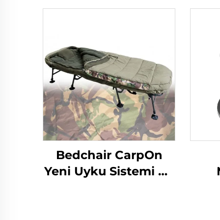
Bedchair CarpOn
Yeni Uyku Sistemi RS
5 Mevsim
Ya
B
İ