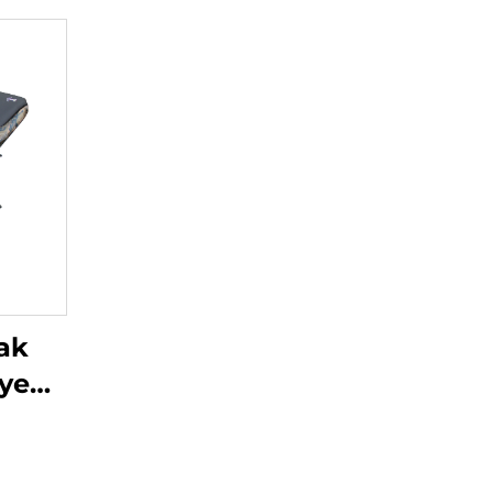
ak
iye
pOn