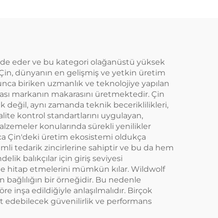
ifade eder ve bu kategori olağanüstü yüksek
 Çin, dünyanın en gelişmiş ve yetkin üretim
oyunca biriken uzmanlık ve teknolojiye yapılan
rası markanın makarasını üretmektedir. Çin
k değil, aynı zamanda teknik beceriklilikleri,
alite kontrol standartlarını uygulayan,
alzemeler konularında sürekli yenilikler
ıca Çin'deki üretim ekosistemi oldukça
li tedarik zincirlerine sahiptir ve bu da hem
ik balıkçılar için giriş seviyesi
ne hitap etmelerini mümkün kılar. Wildwolf
an bağlılığın bir örneğidir. Bu nedenle
 inşa edildiğiyle anlaşılmalıdır. Birçok
t edebilecek güvenilirlik ve performans