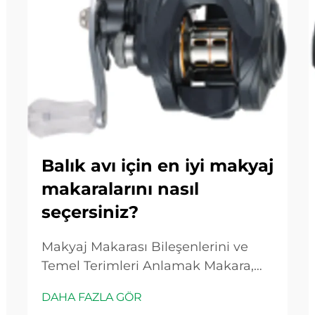
Balık avı için en iyi makyaj
makaralarını nasıl
seçersiniz?
Makyaj Makarası Bileşenlerini ve
Temel Terimleri Anlamak Makara,
Dişliler ve Gövde: Bir Makyaj
DAHA FAZLA GÖR
Makarasının Temel Bileşenleri Tüm