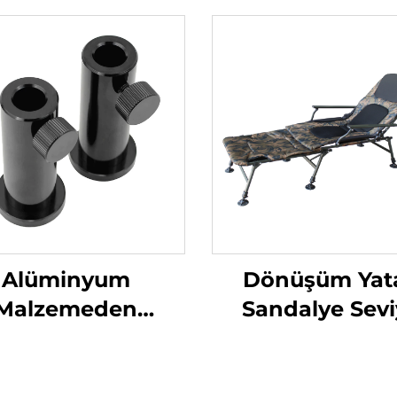
Alüminyum
Dönüşüm Yat
Malzemeden
Sandalye Sev
pılmış Alabalık
Sandalye Car
alıkçılık Bank
Kamuflaj
stasyonu Ayağı