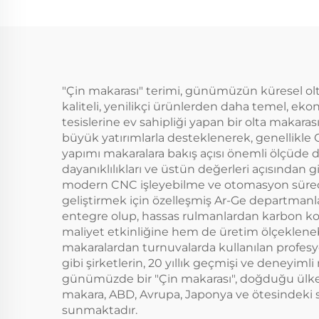
"Çin makarası" terimi, günümüzün küresel olta
kaliteli, yenilikçi ürünlerden daha temel, ek
tesislerine ev sahipliği yapan bir olta makaras
büyük yatırımlarla desteklenerek, genellikle
yapımı makaralara bakış açısı önemli ölçüde değ
dayanıklılıkları ve üstün değerleri açısından 
modern CNC işleyebilme ve otomasyon süreçleri
geliştirmek için özelleşmiş Ar-Ge departmanl
entegre olup, hassas rulmanlardan karbon komp
maliyet etkinliğine hem de üretim ölçeklenebil
makaralardan turnuvalarda kullanılan profesy
gibi şirketlerin, 20 yıllık geçmişi ve deneyiml
günümüzde bir "Çin makarası", doğduğu ülkeyle 
makara, ABD, Avrupa, Japonya ve ötesindeki s
sunmaktadır.