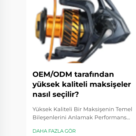
OEM/ODM tarafından
yüksek kaliteli maksişeler
nasıl seçilir?
Yüksek Kaliteli Bir Maksişenin Temel
Bileşenlerini Anlamak Performans
Optimizasyonunda Maksişe Dişli
DAHA FAZLA GÖR
Oranının Rolü Dişli oranları,