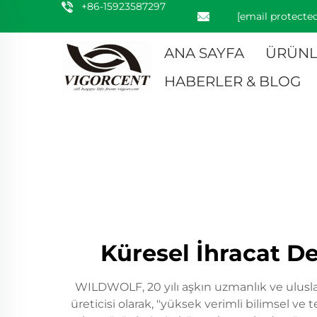
+86-15923587297
[email protected
ANA SAYFA
ÜRÜNL
HABERLER & BLOG
Küresel İhracat De
WILDWOLF, 20 yılı aşkın uzmanlık ve ulusla
üreticisi olarak, "yüksek verimli bilimsel ve 