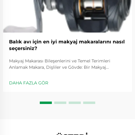
Balık avı için en iyi makyaj makaralarını nasıl
seçersiniz?
Makyaj Makarası Bileşenlerini ve Temel Terimleri
Anlamak Makara, Dişliler ve Gövde: Bir Makyaj
Makarasının Temel Bileşenleri Tüm makyaj
makaralarının merkezinde üç ana bileşen bulunur:
DAHA FAZLA GÖR
makara, dişliler ve gövde. Atış yaparken makara yönetir
...