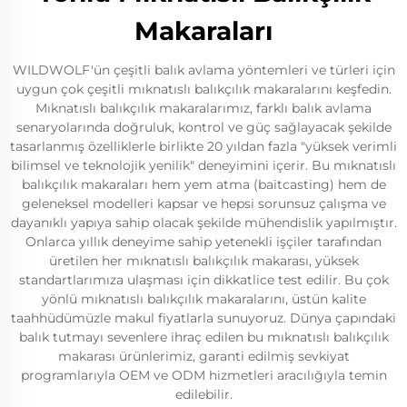
Makaraları
WILDWOLF'ün çeşitli balık avlama yöntemleri ve türleri için
uygun çok çeşitli mıknatıslı balıkçılık makaralarını keşfedin.
Mıknatıslı balıkçılık makaralarımız, farklı balık avlama
senaryolarında doğruluk, kontrol ve güç sağlayacak şekilde
tasarlanmış özelliklerle birlikte 20 yıldan fazla "yüksek verimli
bilimsel ve teknolojik yenilik" deneyimini içerir. Bu mıknatıslı
balıkçılık makaraları hem yem atma (baitcasting) hem de
geleneksel modelleri kapsar ve hepsi sorunsuz çalışma ve
dayanıklı yapıya sahip olacak şekilde mühendislik yapılmıştır.
Onlarca yıllık deneyime sahip yetenekli işçiler tarafından
üretilen her mıknatıslı balıkçılık makarası, yüksek
standartlarımıza ulaşması için dikkatlice test edilir. Bu çok
yönlü mıknatıslı balıkçılık makaralarını, üstün kalite
taahhüdümüzle makul fiyatlarla sunuyoruz. Dünya çapındaki
balık tutmayı sevenlere ihraç edilen bu mıknatıslı balıkçılık
makarası ürünlerimiz, garanti edilmiş sevkiyat
programlarıyla OEM ve ODM hizmetleri aracılığıyla temin
edilebilir.