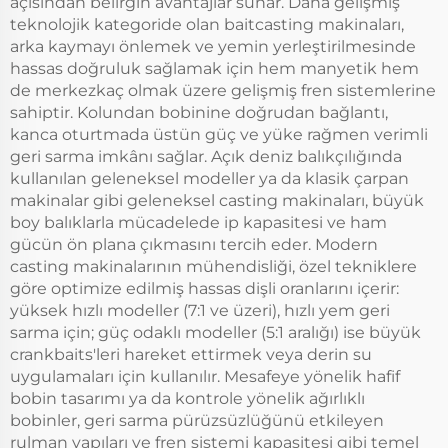
açısından belirgin avantajlar sunar. Daha gelişmiş
teknolojik kategoride olan baitcasting makinaları,
arka kaymayı önlemek ve yemin yerleştirilmesinde
hassas doğruluk sağlamak için hem manyetik hem
de merkezkaç olmak üzere gelişmiş fren sistemlerine
sahiptir. Kolundan bobinine doğrudan bağlantı,
kanca oturtmada üstün güç ve yüke rağmen verimli
geri sarma imkânı sağlar. Açık deniz balıkçılığında
kullanılan geleneksel modeller ya da klasik çarpan
makinalar gibi geleneksel casting makinaları, büyük
boy balıklarla mücadelede ip kapasitesi ve ham
gücün ön plana çıkmasını tercih eder. Modern
casting makinalarının mühendisliği, özel tekniklere
göre optimize edilmiş hassas dişli oranlarını içerir:
yüksek hızlı modeller (7:1 ve üzeri), hızlı yem geri
sarma için; güç odaklı modeller (5:1 aralığı) ise büyük
crankbaits'leri hareket ettirmek veya derin su
uygulamaları için kullanılır. Mesafeye yönelik hafif
bobin tasarımı ya da kontrole yönelik ağırlıklı
bobinler, geri sarma pürüzsüzlüğünü etkileyen
rulman yapıları ve fren sistemi kapasitesi gibi temel