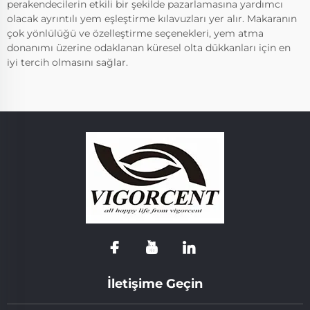
perakendecilerin etkili bir şekilde pazarlamasına yardımcı
olacak ayrıntılı yem eşleştirme kılavuzları yer alır. Makaranın
çok yönlülüğü ve özelleştirme seçenekleri, yem atma
donanımı üzerine odaklanan küresel olta dükkanları için en
iyi tercih olmasını sağlar.
İletişime Geçin