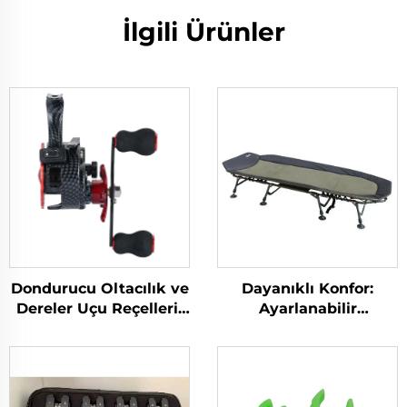
İlgili Ürünler
Dondurucu Oltacılık ve
Dayanıklı Konfor:
Dereler Uçu Reçelleri-
Ayarlanabilir
FCD
Özelliklere Sahip
CarpOn TerrainMaster
XL Kamp Sandalyesi