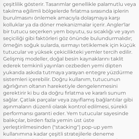
çeşitlilik gösterir. Tasarımlar genellikle palamutlu veya
takılma eğilimli bölgelerde fırlatma sırasında iplerin
burulmasını önlemek amacıyla dolaşmaya karşı
kolluklar ya da döner mekanizmalar içerir. Angler'lar
bir tutucu seçerken yem boyutu, su sıcaklığı ve yayın
seçiciliği gibi faktörleri göz önünde bulundurmalıdır;
örneğin soğuk sularda, ısırmayı tetiklemek için küçük
tutucular ve yüksek çekicilikteki yemler tercih edilir.
Gelişmiş modeller, doğal besin kaynaklarını taklit
ederek temkinli yayınları cezbeden yemi dipten
yukarıda askıda tutmaya yarayan entegre yüzdürme
sistemleri içerebilir. Doğru kullanım, tutucunun
ağırlığının oltanın hareketiyle dengelenmesini
gerektirir ki bu da doğru fırlatma ve kararlı sunum
sağlar. Çatlak parçalar veya zayıflamış bağlantılar gibi
aşınmaların düzenli olarak kontrol edilmesi, sürekli
performansı garanti eder. Yem tutucular sayesinde
balıkçılar, birden fazla yemin üst üste
yerleştirilmesinden ("stacking") pop-up yem
kullanımına kadar çeşitli stratejilerle deneme