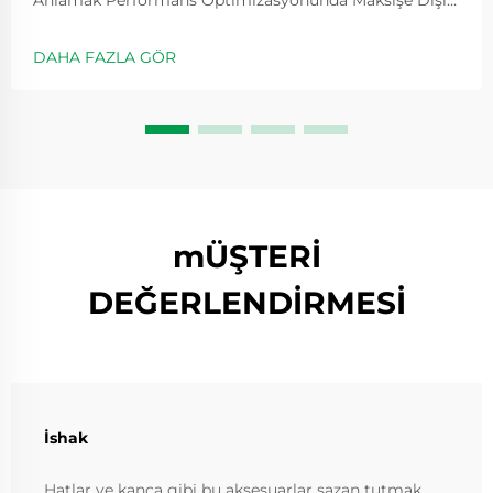
Oranının Rolü Dişli oranları, makaranın ne kadar hızlı
döneceğini belirler ve genellikle 5.2:1 gibi değerlerle
DAHA FAZLA GÖR
ifade edilir; bu değer, kolu bir kez çevirdiğimizde
makaranın kaç kez döndüğünü gösterir...
mÜŞTERİ
DEĞERLENDİRMESİ
İshak
Hatlar ve kanca gibi bu aksesuarlar sazan tutmak