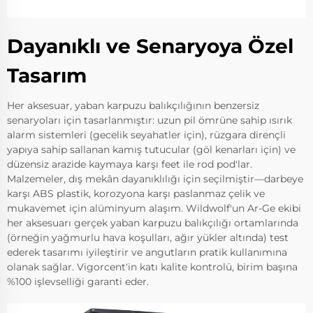
Dayanıklı ve Senaryoya Özel
Tasarım
Her aksesuar, yaban karpuzu balıkçılığının benzersiz
senaryoları için tasarlanmıştır: uzun pil ömrüne sahip ısırık
alarm sistemleri (gecelik seyahatler için), rüzgara dirençli
yapıya sahip sallanan kamış tutucular (göl kenarları için) ve
düzensiz arazide kaymaya karşı feet ile rod pod'lar.
Malzemeler, dış mekân dayanıklılığı için seçilmiştir—darbeye
karşı ABS plastik, korozyona karşı paslanmaz çelik ve
mukavemet için alüminyum alaşım. Wildwolf'un Ar-Ge ekibi
her aksesuarı gerçek yaban karpuzu balıkçılığı ortamlarında
(örneğin yağmurlu hava koşulları, ağır yükler altında) test
ederek tasarımı iyileştirir ve angutların pratik kullanımına
olanak sağlar. Vigorcent'in katı kalite kontrolü, birim başına
%100 işlevselliği garanti eder.