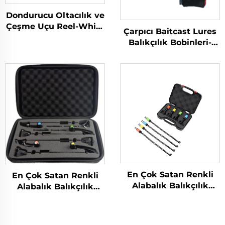
Dondurucu Oltacılık ve
Çeşme Uçu Reel-White
Çarpıcı Baitcast Lures
Fox (WF)
Balıkçılık Bobinleri-
MBR
En Çok Satan Renkli
En Çok Satan Renkli
Alabalık Balıkçılık
Alabalık Balıkçılık
Swinger 4 Adet Kutu
Swinger 4 Adet Kutu
İçinde
İçinde