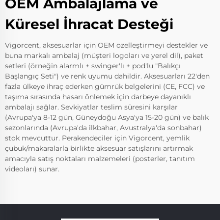
OEM Ambalajlama ve
Küresel İhracat Desteği
Vigorcent, aksesuarlar için OEM özelleştirmeyi destekler ve
buna markalı ambalaj (müşteri logoları ve yerel dil), paket
setleri (örneğin alarmlı + swinger'lı + pod'lu "Balıkçı
Başlangıç Seti") ve renk uyumu dahildir. Aksesuarları 22'den
fazla ülkeye ihraç ederken gümrük belgelerini (CE, FCC) ve
taşıma sırasında hasarı önlemek için darbeye dayanıklı
ambalajı sağlar. Sevkiyatlar teslim süresini karşılar
(Avrupa'ya 8-12 gün, Güneydoğu Asya'ya 15-20 gün) ve balık
sezonlarında (Avrupa'da ilkbahar, Avustralya'da sonbahar)
stok mevcuttur. Perakendeciler için Vigorcent, yemlik
çubuk/makaralarla birlikte aksesuar satışlarını artırmak
amacıyla satış noktaları malzemeleri (posterler, tanıtım
videoları) sunar.