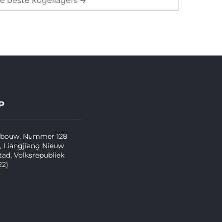
e beste kogellagers
P
Gebouw, Nummer 128
t, Liangjiang Nieuw
tad, Volksrepubliek
22)