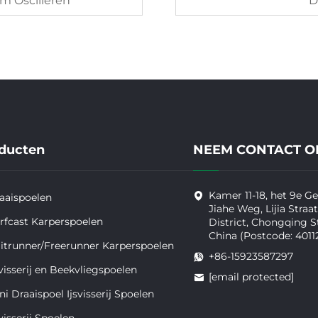
m Oscilleren
D
ducten
NEEM CONTACT O
Kamer 11-18, het 9e 
aaispoelen
Jiahe Weg, Lijia Straa
rfcast Karperspoelen
District, Chongqing S
China (Postcode: 4011
itrunner/Freerunner Karperspoelen
+86-15923587297
svisserij en Beekvliegspoelen
[email protected]
ni Draaispoel Ijsvisserij Spoelen