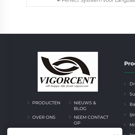
Perfect Systeem voor Langzaa
Pro
Dr
Su
PRODUCTEN
NIEUWS &
Ba
BLOG
Ij
OVER ONS
NEEM CONTACT
OP
Mi