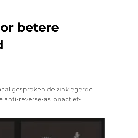
or betere
d
maal gesproken de zinklegerde
e anti-reverse-as, onactief-