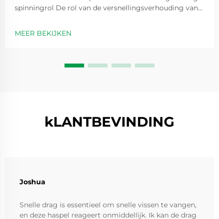
spinningrol De rol van de versnellingsverhouding van
de spinningrol bij prestatie-optimalisatie
Versnellingsverhoudingen zijn in feite getallen zoals 5,2
MEER BEKIJKEN
op 1 die aangeven hoe vaak de spoel ronddraait elke
keer dat we de handvat...
kLANTBEVINDING
Joshua
Snelle drag is essentieel om snelle vissen te vangen,
en deze haspel reageert onmiddellijk. Ik kan de drag