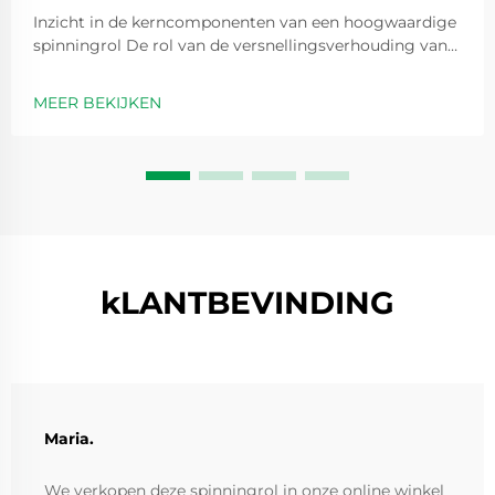
Inzicht in de kerncomponenten van een hoogwaardige
spinningrol De rol van de versnellingsverhouding van
de spinningrol bij prestatie-optimalisatie
Versnellingsverhoudingen zijn in feite getallen zoals 5,2
MEER BEKIJKEN
op 1 die aangeven hoe vaak de spoel ronddraait elke
keer dat we de handvat...
kLANTBEVINDING
Maria.
We verkopen deze spinningrol in onze online winkel