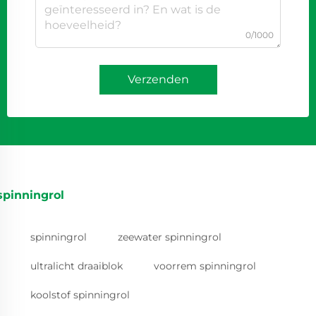
0/1000
Verzenden
spinningrol
spinningrol
zeewater spinningrol
ultralicht draaiblok
voorrem spinningrol
koolstof spinningrol