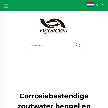
NL
Corrosiebestendige
zoutwater hengel en