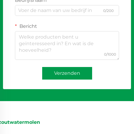
Bedrijfsnaam
0/200
Bericht
0/1000
Verzenden
zoutwatermolen