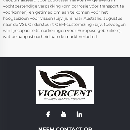
vochtbestendige verpakking (om corrosie vóór transport te
voorkomen) en getimed om aan te komen vóór het
hoogseizoen voor vissen (bijv. juni naar Australië, augustus
naar de VS). Ondersteunt OEM-customizing (bijv. toevoegen
van lijncapaciteitsmarkeringen voor Europese gebruikers),
wat de aanpasbaarheid aan de markt verbetert.
NEEM CONTACT OP