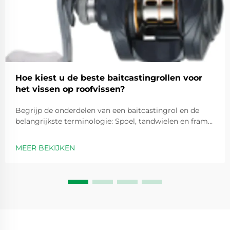
Hoe kiest u de beste baitcastingrollen voor
het vissen op roofvissen?
Begrijp de onderdelen van een baitcastingrol en de
belangrijkste terminologie: Spoel, tandwielen en frame:
kernonderdelen van een baitcastingrol. In het hart van
elke baitcastingrol bevinden zich drie
MEER BEKIJKEN
hoofdcomponenten: de spoel, de tandwielen en het
frame. Tijdens het werpen beheert de spoel ...