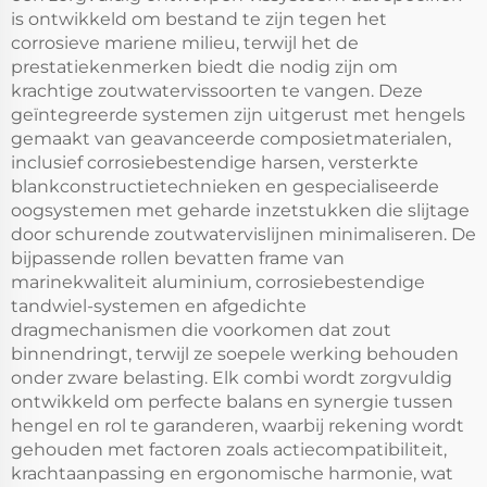
is ontwikkeld om bestand te zijn tegen het
corrosieve mariene milieu, terwijl het de
prestatiekenmerken biedt die nodig zijn om
krachtige zoutwatervissoorten te vangen. Deze
geïntegreerde systemen zijn uitgerust met hengels
gemaakt van geavanceerde composietmaterialen,
inclusief corrosiebestendige harsen, versterkte
blankconstructietechnieken en gespecialiseerde
oogsystemen met geharde inzetstukken die slijtage
door schurende zoutwatervislijnen minimaliseren. De
bijpassende rollen bevatten frame van
marinekwaliteit aluminium, corrosiebestendige
tandwiel-systemen en afgedichte
dragmechanismen die voorkomen dat zout
binnendringt, terwijl ze soepele werking behouden
onder zware belasting. Elk combi wordt zorgvuldig
ontwikkeld om perfecte balans en synergie tussen
hengel en rol te garanderen, waarbij rekening wordt
gehouden met factoren zoals actiecompatibiliteit,
krachtaanpassing en ergonomische harmonie, wat