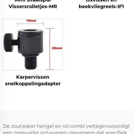
Vissersrolletjes-MR
beekvliegreels-IF1
Karpervissen
snelkoppelingadapter
De zoutwater hengel en rol combi vertegenwoordigt
een zorgvuldig ontworpen vissysteem dat specifiek