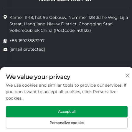
Kamer 11-18, het 9e Gebouw, Nummer 128 Jiahe Weg, Lijia
Straat, Liangjiang Nieuw District, Chongqing Stad,
Volksrepubliek China (Postcode: 401122)
+86-15923587297
[email protected]
Auteursrecht © 2025 van Chongqing Vigorcent Technology Co.,
We value your privacy
Ltd.
Privacybeleid
We use cookies and similar tools to provide our services. If
you don't want to accept all cookies, click Personalize
cookies.
Accept all
Personalize cookies