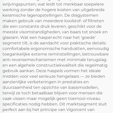
wrijvingspunten, wat leidt tot merkbaar soepelere
werking zonder de hogere kosten van uitgebreide
keramische lageropstellingen. De dragystemen
maken gebruik van meerdere koolstof- of filtreten
die een constante druk leveren, geschikt voor de
meeste visomstandigheden, van baars tot snoek en
glasram. Wat een haspel echt naar het 'goede'
segment tilt, is de aandacht voor praktische details:
comfortabele ergonomische handvatten, eenvoudig
toegankelijke externe reminstellingen, betrouwbare
anti-reversemechanismen met minimale terugslag
en een algehele constructiekwaliteit die regelmatig
gebruik aankan. Deze haspels vormen het ideale
midden voor veel serieuze hengelaars — ze bieden
aanzienlijke verbeteringen in prestaties en
duurzaamheid ten opzichte van basismodellen,
terwijl ze toch betaalbaar blijven voor mensen die
vaak vissen maar mogelijk geen toernooi-niveau
specificaties nodig hebben. Dit marktsegment sluit
perfect aan bij het principe van Vigorcent van