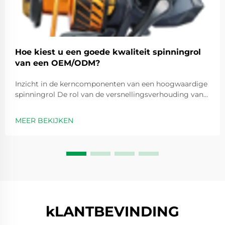
Hoe kiest u een goede kwaliteit spinningrol
van een OEM/ODM?
Inzicht in de kerncomponenten van een hoogwaardige
spinningrol De rol van de versnellingsverhouding van
de spinningrol bij prestatie-optimalisatie
Versnellingsverhoudingen zijn in feite getallen zoals 5,2
MEER BEKIJKEN
op 1 die aangeven hoe vaak de spoel ronddraait elke
keer dat we de handvat...
kLANTBEVINDING