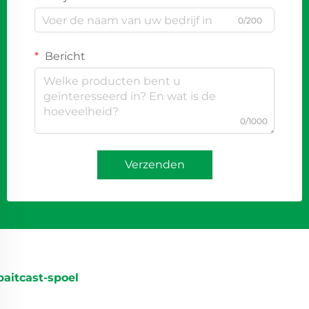
0/200
Bericht
0/1000
Verzenden
baitcast-spoel