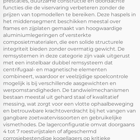
prestaties, duurzame constructie en doordachte
functies die de viservaring verbeteren zonder de
prijzen van topmodellen te bereiken. Deze haspels in
het middensegment beschikken meestal over
frames en zijplaten gemaakt van hoogwaardige
aluminiumlegeringen of versterkte
composietmaterialen, die een solide structurele
integriteit bieden zonder overmatig gewicht. De
remsystemen in deze categorie zijn vaak uitgerust
met een instelbaar dubbel remsysteem dat
centrifugaal- en magnetische elementen
combineert, waardoor er veelzijdige spoelcontrole
mogelijk is bij verschillende aasgewichten en
werpomstandigheden. De tandwielmechanismen
bestaan meestal uit gehard staal of kwalitatief
messing, wat zorgt voor een vlotte ophaalbeweging
en betrouwbare krachtoverdracht bij het vangen van
gangbare zoetwatervissoorten en gebruikelijke
vismethodes. De lagerconfiguratie omvat doorgaans
4 tot 7 roestvrijstalen of afgeschermd
corrosiebestendige kogellagers op kritieke