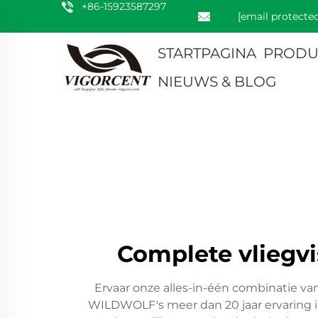
+86-15923587297
[email protected
STARTPAGINA
PRODU
NIEUWS & BLOG
Complete vliegvi
Ervaar onze alles-in-één combinatie van
WILDWOLF's meer dan 20 jaar ervaring in