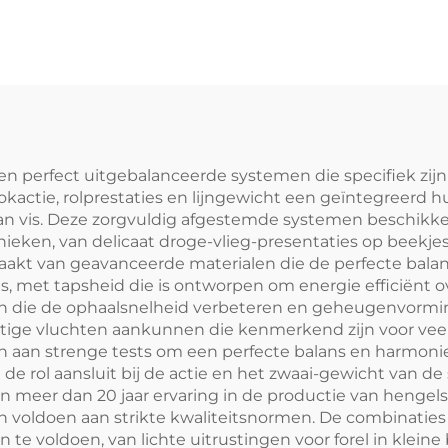
arpvisvangst
en perfect uitgebalanceerde systemen die specifiek zij
okactie, rolprestaties en lijngewicht een geïntegreerd h
n vis. Deze zorgvuldig afgestemde systemen beschikken
nieken, van delicaat droge-vlieg-presentaties op beekje
akt van geavanceerde materialen die de perfecte balans 
is, met tapsheid die is ontworpen om energie efficiënt 
 die de ophaalsnelheid verbeteren en geheugenvorming 
tige vluchten aankunnen die kenmerkend zijn voor veel
 aan strenge tests om een perfecte balans en harmonie
e rol aansluit bij de actie en het zwaai-gewicht van de
n meer dan 20 jaar ervaring in de productie van hengel
en voldoen aan strikte kwaliteitsnormen. De combinaties 
n te voldoen, van lichte uitrustingen voor forel in klei