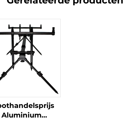
Gerelateerde producten
oothandelsprijs
Aluminium
Hengelpod