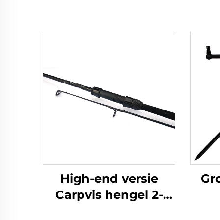
High-end versie
Gr
Carpvis hengel 2-
delig 10ft 3,5lbs