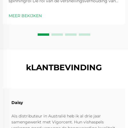
spinningrol De rol van de versnellingsverhouding van
de spinningrol bij prestatie-optimalisatie
Versnellingsverhoudingen zijn in feite getallen zoals 5,2
MEER BEKIJKEN
op 1 die aangeven hoe vaak de spoel ronddraait elke
keer dat we de handvat...
kLANTBEVINDING
Daisy
Als distributeur in Australië heb ik al drie jaar
samengewerkt met Vigorcent. Hun vishaspels