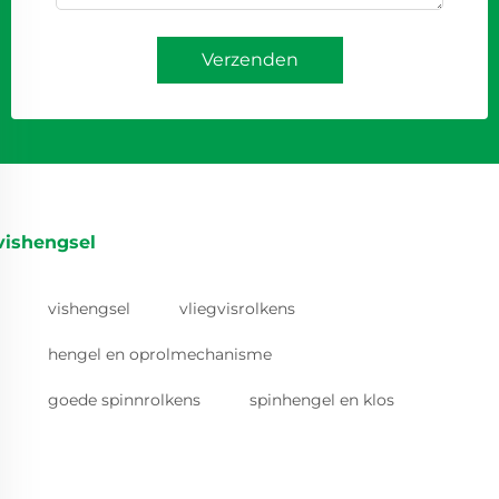
Verzenden
vishengsel
vishengsel
vliegvisrolkens
hengel en oprolmechanisme
goede spinnrolkens
spinhengel en klos