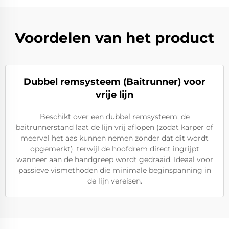
Voordelen van het product
Dubbel remsysteem (Baitrunner) voor
vrije lijn
Beschikt over een dubbel remsysteem: de
baitrunnerstand laat de lijn vrij aflopen (zodat karper of
meerval het aas kunnen nemen zonder dat dit wordt
opgemerkt), terwijl de hoofdrem direct ingrijpt
wanneer aan de handgreep wordt gedraaid. Ideaal voor
passieve vismethoden die minimale beginspanning in
de lijn vereisen.