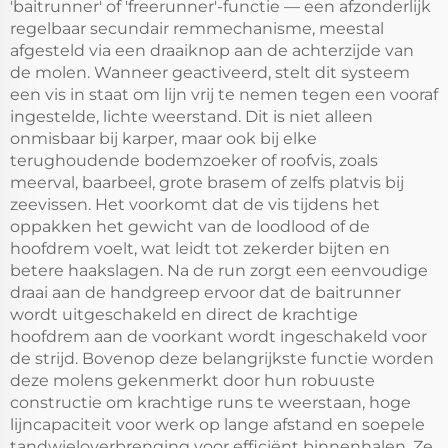
'baitrunner' of 'freerunner'-functie — een afzonderlijk
regelbaar secundair remmechanisme, meestal
afgesteld via een draaiknop aan de achterzijde van
de molen. Wanneer geactiveerd, stelt dit systeem
een vis in staat om lijn vrij te nemen tegen een vooraf
ingestelde, lichte weerstand. Dit is niet alleen
onmisbaar bij karper, maar ook bij elke
terughoudende bodemzoeker of roofvis, zoals
meerval, baarbeel, grote brasem of zelfs platvis bij
zeevissen. Het voorkomt dat de vis tijdens het
oppakken het gewicht van de loodlood of de
hoofdrem voelt, wat leidt tot zekerder bijten en
betere haakslagen. Na de run zorgt een eenvoudige
draai aan de handgreep ervoor dat de baitrunner
wordt uitgeschakeld en direct de krachtige
hoofdrem aan de voorkant wordt ingeschakeld voor
de strijd. Bovenop deze belangrijkste functie worden
deze molens gekenmerkt door hun robuuste
constructie om krachtige runs te weerstaan, hoge
lijncapaciteit voor werk op lange afstand en soepele
tandwieloverbrenging voor efficiënt binnenhalen. Ze