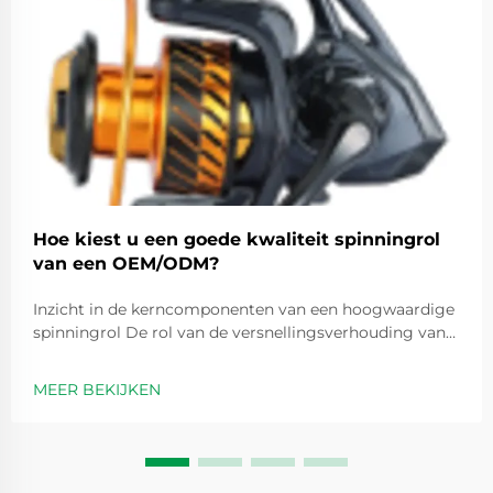
Hoe kiest u een goede kwaliteit spinningrol
van een OEM/ODM?
Inzicht in de kerncomponenten van een hoogwaardige
spinningrol De rol van de versnellingsverhouding van
de spinningrol bij prestatie-optimalisatie
Versnellingsverhoudingen zijn in feite getallen zoals 5,2
MEER BEKIJKEN
op 1 die aangeven hoe vaak de spoel ronddraait elke
keer dat we de handvat...