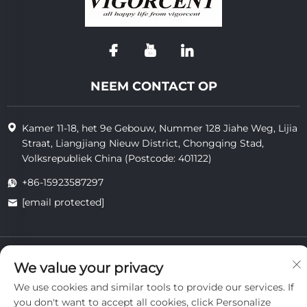
NEEM CONTACT OP
Kamer 11-18, het 9e Gebouw, Nummer 128 Jiahe Weg, Lijia
Straat, Liangjiang Nieuw District, Chongqing Stad,
Volksrepubliek China (Postcode: 401122)
+86-15923587297
[email protected]
Auteursrecht © 2025 van Chongqing Vigorcent Technology Co.,
We value your privacy
Ltd.
Privacybeleid
We use cookies and similar tools to provide our services. If
you don't want to accept all cookies, click Personalize