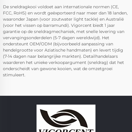
De sneldragkooi voldoet aan internationale normen (CE,
FCC, RoHS) en wordt geëxporteerd naar meer dan 18 landen,
waaronder Japan (voor zoutwater light tackle) en Australië
(voor het vissen op barramundi). Vigorcent biedt 1 jaar
garantie op de sneldragmechaniek, met snelle levering van
vervangingsonderdelen (5-7 dagen wereldwijd). Het
ondersteunt OEM/ODM (bijvoorbeeld aanpassing van
hendelgrootte voor Aziatische handmaten) en levert tijdig
(7-14 dagen naar belangrijke markten). Detailhandelaars
waarderen het unieke verkoopargument (sneldrag) dat het
onderscheidt van gewone kooien, wat de omzetgroei
stimuleert.